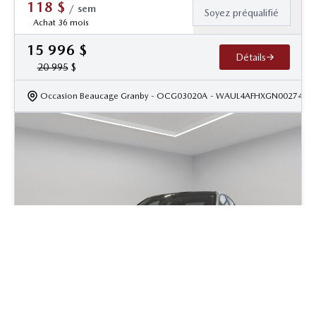
118
$
/
sem
Soyez préqualifié
Achat 36 mois
15 996
$
Détails
20 995
$
Occasion Beaucage Granby
- OCG03020A
- WAUL4AFHXGN002742