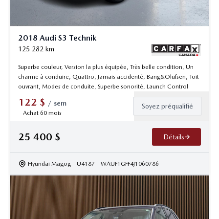
2018 Audi S3 Technik
125 282
km
Superbe couleur, Version la plus équipée, Très belle condition, Un
charme à conduire, Quattro, Jamais accidenté, Bang&Olufsen, Toit
ouvrant, Modes de conduite, Superbe sonorité, Launch Control
122
$
/
sem
Soyez préqualifié
Achat 60 mois
25 400
$
Détails
Hyundai Magog
- U4187
- WAUF1GFF4J1060786