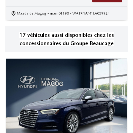
Mazda de Magog
- mam01190
- WA17NAF41LA059924
17
véhicule
s
aussi disponible
s
chez les
concessionnaires
du Groupe Beaucage