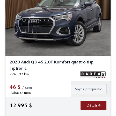
2020 Audi Q3 45 2.0T Komfort quattro 8sp
Tiptronic
224 192
km
46
$
/
sem
Soyez préqualifié
Achat 84 mois
12 995
$
Détails