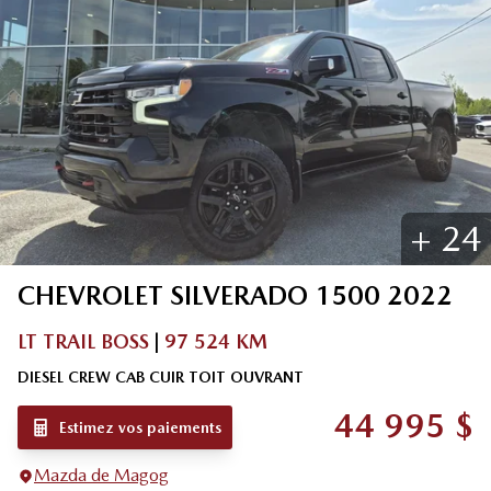
+
24
CHEVROLET
SILVERADO 1500
2022
LT TRAIL BOSS
|
97 524 KM
DIESEL CREW CAB CUIR TOIT OUVRANT
44 995
$
Estimez vos paiements
Mazda de Magog