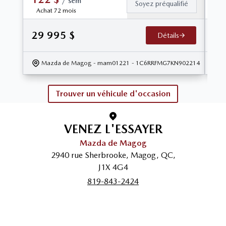
/
sem
Soyez préqualifié
Achat 72 mois
Ac
29 995
$
56
Détails
Mazda de Magog
- mam01221
- 1C6RRFMG7KN902214
Trouver un véhicule d'occasion
VENEZ L'ESSAYER
Mazda de Magog
2940 rue Sherbrooke
,
Magog
,
QC
,
J1X 4G4
819-843-2424