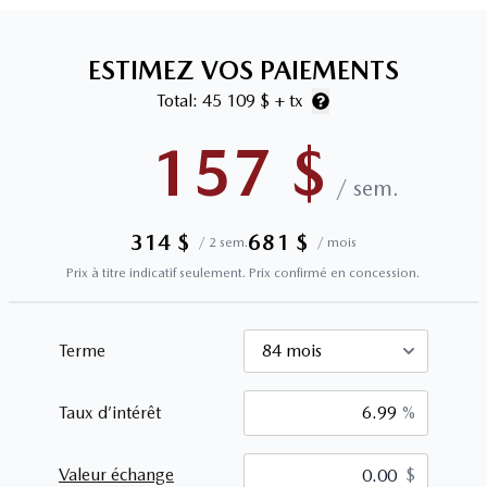
ESTIMEZ VOS PAIEMENTS
Total:
45 109 $
+ tx
157
$
/
sem.
314
$
681
$
/
2 sem.
/
mois
Prix à titre indicatif seulement. Prix confirmé en concession.
Terme
Taux d’intérêt
%
Valeur échange
$
$