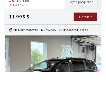
/
sem
Soyez préqualifié
Achat 60 mois
11 995
$
Détails
Kia Drummondville
- KIDK0285A
- 3C4PDDCG9JT189559