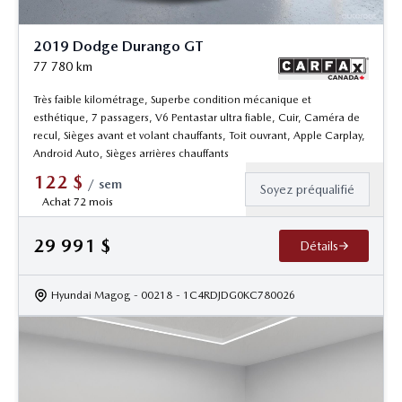
2019 Dodge Durango GT
77 780
km
Très faible kilométrage, Superbe condition mécanique et
esthétique, 7 passagers, V6 Pentastar ultra fiable, Cuir, Caméra de
recul, Sièges avant et volant chauffants, Toit ouvrant, Apple Carplay,
Android Auto, Sièges arrières chauffants
122
$
/
sem
Soyez préqualifié
Achat 72 mois
29 991
$
Détails
Hyundai Magog
- 00218
- 1C4RDJDG0KC780026