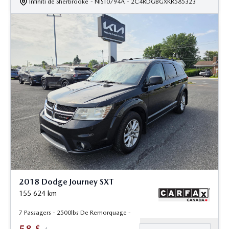
Infiniti de Sherbrooke
- NIST0794A
- 2C4RDGBGXKR585323
2018 Dodge Journey SXT
155 624
km
7 Passagers - 2500lbs De Remorquage -
58
$