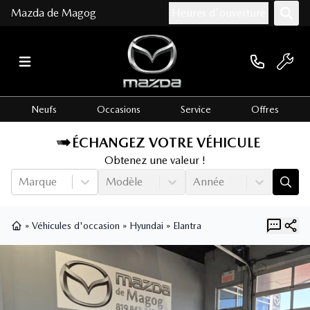
Mazda de Magog
Heures d'ouverture
Neufs
Occasions
Service
Offres
ÉCHANGEZ VOTRE VÉHICULE
Obtenez une valeur !
Marque
Modèle
Année
»
Véhicules d'occasion
»
Hyundai
»
Elantra
Page d'accueil