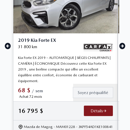
2019 Kia Forte EX
201
31 800
km
143
Kia Forte EX 2019 – AUTOMATIQUE | SIÈGES CHAUFFANTS |
Toyo
CAMÉRA | ÉCONOMIQUE Découvrez cette Kia Forte EX
ÉCO
2019 , une berline compacte qui offre un excellent
une 
équilibre entre confort, économie de carburant et
faib
équipement.
carb
68
$
/
sem
Soyez préqualifié
Achat 72 mois
16 795
$
8 
Détails
Mazda de Magog
- MAM01228
- 3KPF54AD1KE100641