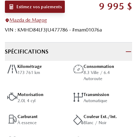
9 995
$
Estimez vos paiements
Mazda de Magog
VIN
:
KMHD84LF3JU477786
- #
mam01076a
SPÉCIFICATIONS
Kilométrage
Consommation
173 761 km
8.3 Ville / 6.4
Autoroute
Motorisation
Transmission
2.0L 4 cyl
Automatique
Carburant
Couleur Ext./Int.
À essence
Blanc / Noir