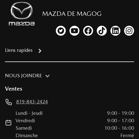
MAZDA DE MAGOG
Lien vers notre compte Twitter
Lien vers notre chaîne YouTub
Lien vers notre page fa
Lien vers notre c
Lien vers 
Lien
Liens rapides
NOUS JOINDRE
Ventes
819-843-2424
Lundi
-
Jeudi
9:00
-
19:00
Vendredi
9:00
-
17:00
Samedi
10:00
-
16:00
Dimanche
Fermé