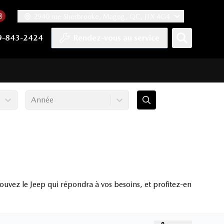
2940 rue Sherbrooke, Magog, QC, J1X 4G4
acebook
mpte Twitter
re chaîne YouTube
 notre compte Tiktok
 vers notre compte LinkedIn
Lien vers notre compte Instagram
9-843-2424
Rendez-vous au service
Année
uvez le Jeep qui répondra à vos besoins, et profitez-en