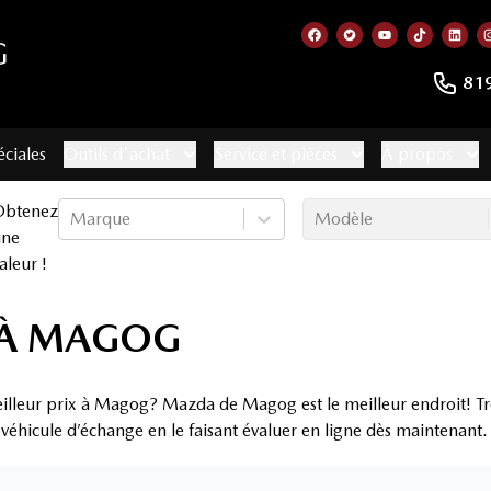
G
Lien vers notre page f
Lien vers notre co
Lien vers not
Lien vers
Lien
81
éciales
Outils d'achat
Service et pièces
À propos
Obtenez
Marque
Modèle
une
aleur !
E À MAGOG
eilleur prix à Magog? Mazda de Magog est le meilleur endroit! Tro
 véhicule d’échange en le faisant évaluer en ligne dès maintenant.