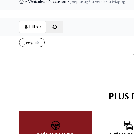
»
Véhicules d'occasion
»
Jeep usagé à vendre à Magog
Page d'accueil
Filtrer
Jeep
2015 Jeep Cherokee Sport
154 394
km
Jeep Cherokee Sport 4X4 2015 – 4X4 | ÉCONOMIQUE |
POLYVALENT ET PRÊT POUR L'HIVER frein neuf au 4 roues
Découvrez ce Jeep Cherokee Sport 2015 , un VUS compact
offrant le confort d'un véhicule de tous les jours et les capacités
légendaires de Jeep.
9 495
$
Détails