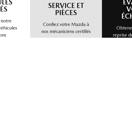
10 995
$
Mazda de Magog
- mamt0074a
- 1C4PJMCB7EW270685
2021 Jeep Wrangler Islander
32 000
km
Jeep Wrangler Islander 2021 – 4X4 | ÉDITION ISLANDER | PLAISIR
À CIEL OUVERT Découvrez ce Jeep Wrangler Islander 2021 ,
une édition spéciale qui combine le caractère légendaire du
Wrangler avec un style unique inspiré de la plage et de
l’aventure.
115
$
/
sem
Soyez préqualifié
Achat 84 mois
32 995
$
Détails
Mazda de Magog
- mam01131
- 1C4GJXAN0MW627234