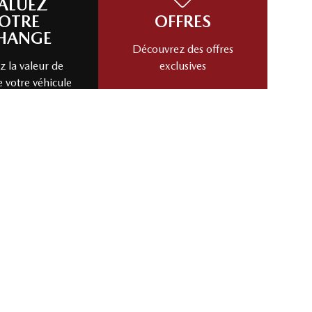
33 495
$
Mazda de Magog
- mam01138
- 1C4HJXEN2NW268811
2017 Jeep Grand Cherokee Trailhawk
128 000
km
Jeep Grand Cherokee Trailhawk 2017 – V6 | 4X4 | TOIT
PANORAMIQUE | AUTOMATIQUE Découvrez ce Jeep Grand
Cherokee Trailhawk 2017 , un VUS robuste et polyvalent qui
allie confort, sécurité et capacité tout-terrain .
17 995
$
Détails
19 995
$
Mazda de Magog
- MAM00840
- 1C4RJFLG6HC905563