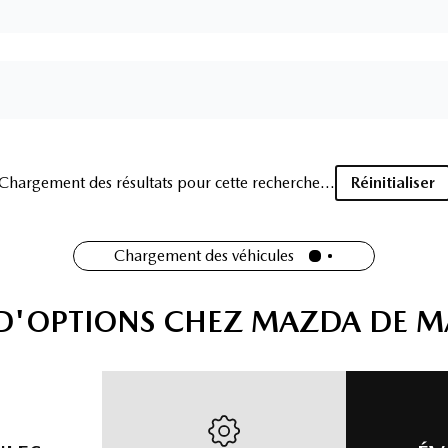
2014 Jeep Cherokee North
128 600
km
Jeep Cherokee North 4X4 2014 – 4X4 | ÉCONOMIQUE | PRÊT
POUR L'HIVER Découvrez ce Jeep Cherokee North 2014 , un
VUS polyvalent offrant le confort d'un véhicule familial et les
capacités d'un véritable Jeep.
9 995
$
Détails