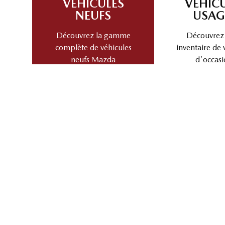
9 995
$
Mazda de Magog
- mam01126A
- 1C4PJMAB4FW609052
2023 Jeep Grand Cherokee Laredo Altitude
150 245
km
V6 TOIT OUVRANT
88
$
/
sem
Soyez préqualifié
Achat 96 mois
27 995
$
Détails
Mazda de Magog
- mam01177
- 1C4RJHAG9P8871294