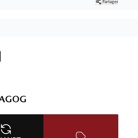
Partager
6 résultats
2022 Jeep Wrangler Unlimited Sahara
94 000
km
Jeep Wrangler Unlimited Sahara 2022 – 4X4 | 2 TOITS | TURBO |
LÉGENDE DU HORS ROUTE Découvrez ce Jeep Wrangler
Unlimited Sahara 2022 , un VUS emblématique conçu pour
ceux qui recherchent la liberté, l'aventure et les capacités hors
route légendaires de Jeep.
112
$
/
sem
Soyez préqualifié
Achat 84 mois
31 995
$
Détails