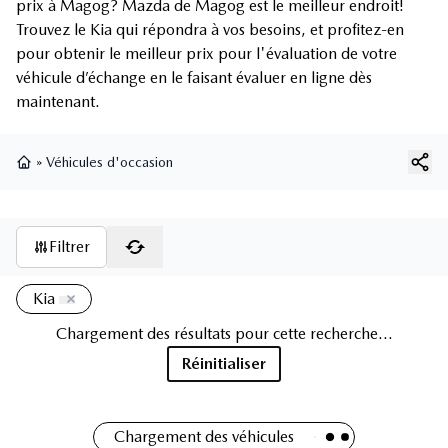
prix à Magog? Mazda de Magog est le meilleur endroit!
Trouvez le Kia qui répondra à vos besoins, et profitez-en
pour obtenir le meilleur prix pour l'évaluation de votre
véhicule d’échange en le faisant évaluer en ligne dès
maintenant.
»
Véhicules d'occasion
Page d'accueil
Filtrer
11 résultats
Kia
2023 Kia Rio EX Premium
79 000
km
Kia Rio EX Premium 2023 – AUTOMATIQUE | TOIT OUVRANT |
HAYON | TOUT ÉQUIPÉE Découvrez cette Kia Rio EX Premium 2023