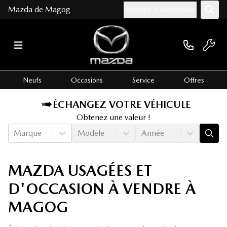
Mazda de Magog
Heures d'ouverture
Neufs
Occasions
Service
Offres
ÉCHANGEZ VOTRE VÉHICULE
Obtenez une valeur !
Marque
Modèle
Année
MAZDA USAGÉES ET
D'OCCASION À VENDRE À
MAGOG