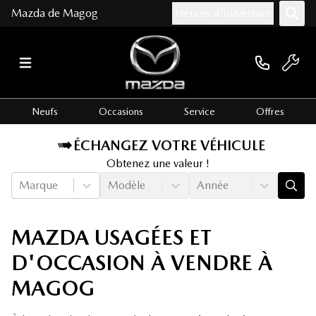
Mazda de Magog
Heures d'ouverture
Neufs
Occasions
Service
Offres
ÉCHANGEZ VOTRE VÉHICULE
Obtenez une valeur !
Marque
Modèle
Année
MAZDA USAGÉES ET
D'OCCASION À VENDRE À
MAGOG