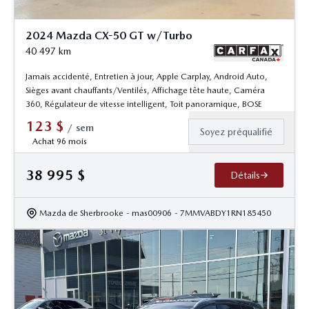
2024 Mazda CX-50 GT w/Turbo
40 497
km
Jamais accidenté, Entretien à jour, Apple Carplay, Android Auto,
Sièges avant chauffants/Ventilés, Affichage tête haute, Caméra
360, Régulateur de vitesse intelligent, Toit panoramique, BOSE
123
$
/
sem
Soyez préqualifié
Achat 96 mois
38 995
$
Détails
Mazda de Sherbrooke
- mas00906
- 7MMVABDY1RN185450