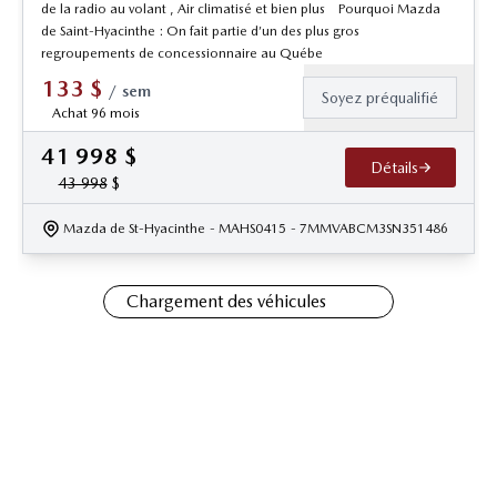
de la radio au volant , Air climatisé et bien plus Pourquoi Mazda
de Saint-Hyacinthe : On fait partie d’un des plus gros
regroupements de concessionnaire au Québe
133
$
/
sem
Soyez préqualifié
Achat 96 mois
41 998
$
Détails
43 998
$
Mazda de St-Hyacinthe
- MAHS0415
- 7MMVABCM3SN351486
Chargement des véhicules
PLUS D'OPTIONS CHEZ
MAZDA DE MAGOG
Véhicules neufs