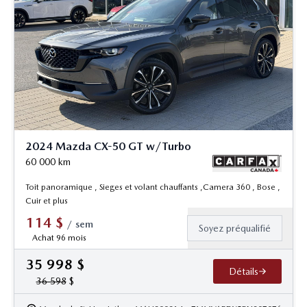
2024 Mazda CX-50 GT w/Turbo
60 000
km
Toit panoramique , Sieges et volant chauffants ,Camera 360 , Bose ,
Cuir et plus
114
$
/
sem
Soyez préqualifié
Achat 96 mois
35 998
$
Détails
36 598
$