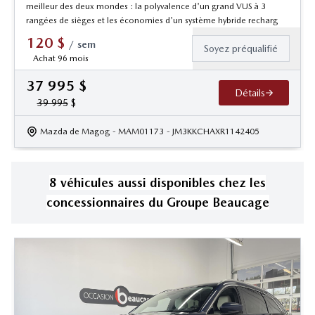
meilleur des deux mondes : la polyvalence d'un grand VUS à 3
rangées de sièges et les économies d'un système hybride recharg
120
$
/
sem
Soyez préqualifié
Achat 96 mois
37 995
$
Détails
39 995
$
Mazda de Magog
- MAM01173
- JM3KKCHAXR1142405
8
véhicule
s
aussi disponible
s
chez les
concessionnaires
du Groupe Beaucage