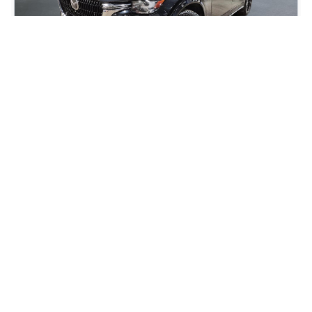
2024 Mazda CX-90 Signature MHEV
81 000
km
NAV TOIT PANO CUIR CAMERA 360 VOLANT ET SIEGES
CHAUFFANTS
129
$
/
sem
Soyez préqualifié
Achat 96 mois
40 997
$
Détails
Mazda de Granby
- MAG00203
- JM3KKEHC9R1110350