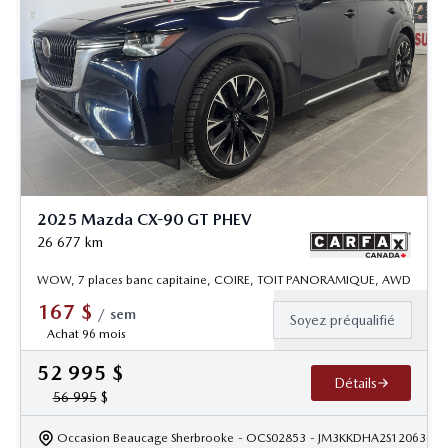
2025 Mazda CX-90 GT PHEV
26 677
km
WOW, 7 places banc capitaine, COIRE, TOIT PANORAMIQUE, AWD
167
$
/
sem
Soyez préqualifié
Achat 96 mois
52 995
$
Détails
56 995
$
Occasion Beaucage Sherbrooke
- OCS02853
- JM3KKDHA2S1206366