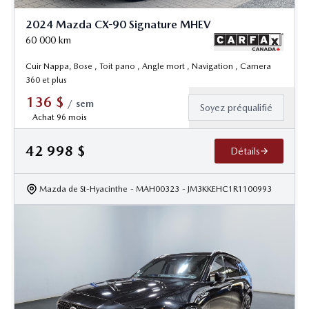
2024 Mazda CX-90 Signature MHEV
60 000
km
Cuir Nappa, Bose , Toit pano , Angle mort , Navigation , Camera
360 et plus
136
$
/
sem
Soyez préqualifié
Achat 96 mois
42 998
$
Détails
Mazda de St-Hyacinthe
- MAH00323
- JM3KKEHC1R1100993