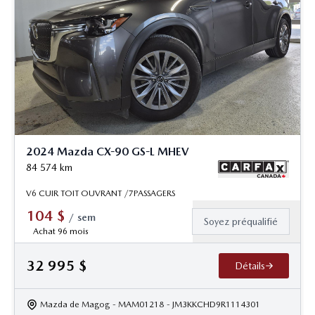
2024 Mazda CX-90 GS-L MHEV
84 574
km
V6 CUIR TOIT OUVRANT /7PASSAGERS
104
$
/
sem
Soyez préqualifié
Achat 96 mois
32 995
$
Détails
Mazda de Magog
- MAM01218
- JM3KKCHD9R1114301