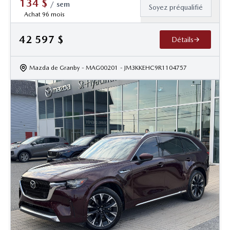
134
$
/
sem
Soyez préqualifié
Achat 96 mois
42 597
$
Détails
Mazda de Granby
- MAG00201
- JM3KKEHC9R1104757