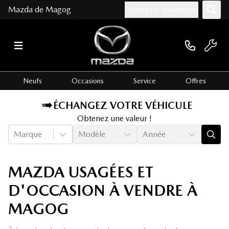
Mazda de Magog
Heures d'ouverture
Neufs
Occasions
Service
Offres
ÉCHANGEZ VOTRE VÉHICULE
Obtenez une valeur !
Marque
Modèle
Année
MAZDA USAGÉES ET
D'OCCASION À VENDRE À
MAGOG