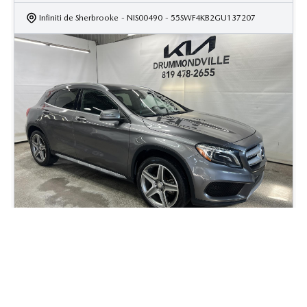
Infiniti de Sherbrooke
- NIS00490
- 55SWF4KB2GU137207
2015 Mercedes-Benz GLA-Class GLA250
139 220
km
AWD - Toit Pano -