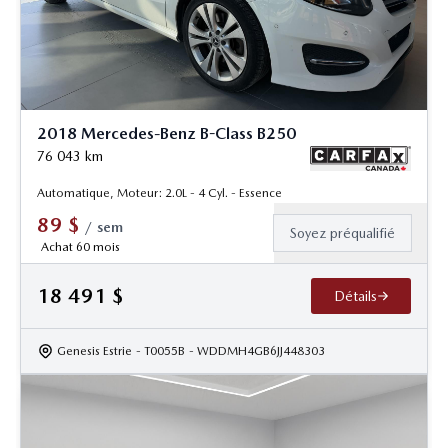
2018 Mercedes-Benz B-Class B250
76 043
km
Automatique, Moteur: 2.0L - 4 Cyl. - Essence
89
$
/
sem
Soyez préqualifié
Achat 60 mois
18 491
$
Détails
Genesis Estrie
- T0055B
- WDDMH4GB6JJ448303