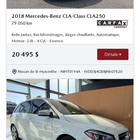
2018 Mercedes-Benz CLA-Class CLA250
79 050
km
Belle Jantes, Bas kilomètrages, Sièges chauffants, Automatique,
Moteur: 2.0L - 4 Cyl. - Essence
20 495
$
Détails
Nissan de St-Hyacinthe
- NIHT0194A
- WDDSJ4GB8JN607620