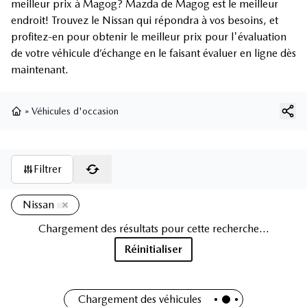
meilleur prix à Magog? Mazda de Magog est le meilleur
endroit! Trouvez le Nissan qui répondra à vos besoins, et
profitez-en pour obtenir le meilleur prix pour l'évaluation
de votre véhicule d’échange en le faisant évaluer en ligne dès
maintenant.
»
Véhicules d'occasion
Page d'accueil
Filtrer
4 résultats
Nissan
2019 Nissan Pathfinder SL
74 500
km
Nissan Pathfinder SL 4WD 2019 – V6 | 7 PASSAGERS | CUIR | TOIT
OUVRANT Découvrez ce Nissan Pathfinder SL 2019 , un VUS