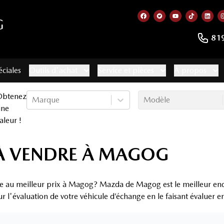
G
Lien vers notre page f
Lien vers notre co
Lien vers not
Lien vers
Lien
81
éciales
Outils d'achat
Service et pièces
À propos
Obtenez
Marque
Modèle
une
aleur !
À VENDRE À MAGOG
re au meilleur prix à Magog? Mazda de Magog est le meilleur end
ur l'évaluation de votre véhicule d’échange en le faisant évaluer 