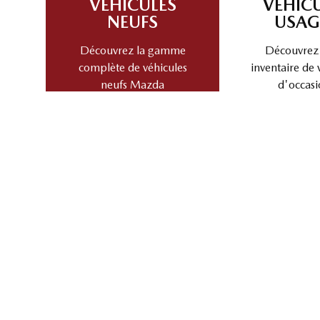
VÉHICULES
VÉHIC
NEUFS
USAG
Découvrez la gamme
Découvrez
complète de véhicules
inventaire de 
neufs Mazda
d'occasi
ÉCHANGEZ VOTRE VÉHICULE
Découvrez la valeur de reprise et les avantages de 
Choisir une marque
Cho