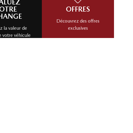
ALUEZ
OTRE
OFFRES
HANGE
Découvrez des offres
 la valeur de
exclusives
e votre véhicule
cas!
Évaluez mon échange!