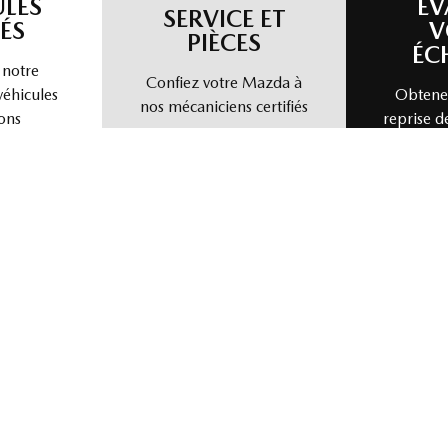
ULES
ÉV
SERVICE ET
ÉS
V
PIÈCES
ÉC
 notre
Confiez votre Mazda à
véhicules
Obtenez
nos mécaniciens certifiés
ons
reprise d
nous vendre votre véhicule directement. Simple, rapide et sans tra
isir un modèle
Choisir une année