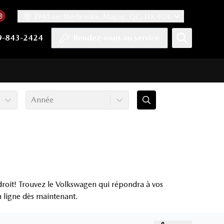
2940 rue Sherbrooke, Magog, QC, J1X 4G4
acebook
mpte Twitter
re chaîne YouTube
 notre compte Tiktok
 vers notre compte LinkedIn
Lien vers notre compte Instagram
9-843-2424
Rendez-vous au service
Année
roit! Trouvez le Volkswagen qui répondra à vos
en ligne dès maintenant.