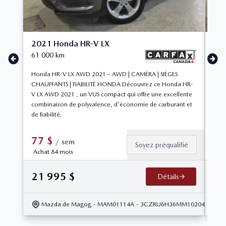
2021 Honda HR-V LX
20
61 000
km
84 
Honda HR-V LX AWD 2021 – AWD | CAMÉRA | SIÈGES
V6 
CHAUFFANTS | FIABILITÉ HONDA Découvrez ce Honda HR-
V LX AWD 2021 , un VUS compact qui offre une excellente
combinaison de polyvalence, d'économie de carburant et
de fiabilité.
77
$
1
/
sem
Soyez préqualifié
Achat 84 mois
Ac
21 995
$
32
Détails
Mazda de Magog
- MAM01114A
- 3CZRU6H36MM102042