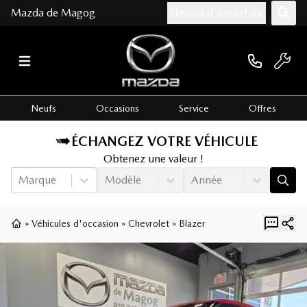
Mazda de Magog
Heures d'ouverture
Neufs
Occasions
Service
Offres
ÉCHANGEZ VOTRE VÉHICULE
Obtenez une valeur !
Marque
Modèle
Année
»
Véhicules d'occasion
»
Chevrolet
»
Blazer
Page d'accueil