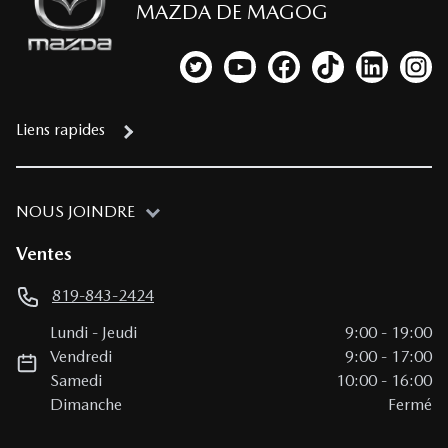
MAZDA DE MAGOG
Lien vers notre compte Twitter
Lien vers notre chaîne YouTub
Lien vers notre page fa
Lien vers notre c
Lien vers 
Lien
Liens rapides
NOUS JOINDRE
Ventes
819-843-2424
Lundi
-
Jeudi
9:00
-
19:00
Vendredi
9:00
-
17:00
Samedi
10:00
-
16:00
Dimanche
Fermé