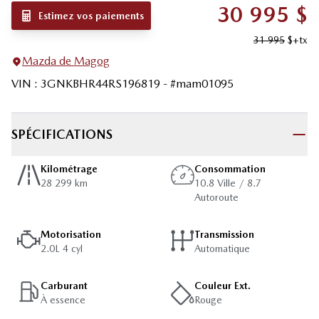
30 995
$
Estimez vos paiements
31 995
$
+tx
Mazda de Magog
VIN
:
3GNKBHR44RS196819
- #
mam01095
SPÉCIFICATIONS
Kilométrage
Consommation
28 299 km
10.8 Ville / 8.7
Autoroute
Motorisation
Transmission
2.0L 4 cyl
Automatique
Carburant
Couleur Ext.
À essence
Rouge