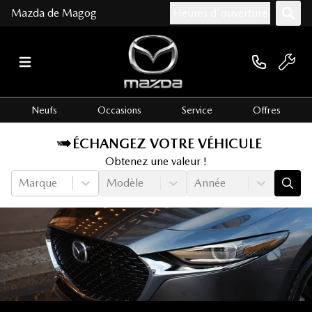
Mazda de Magog
Heures d'ouverture
Neufs
Occasions
Service
Offres
ÉCHANGEZ VOTRE VÉHICULE
Obtenez une valeur !
Marque
Modèle
Année