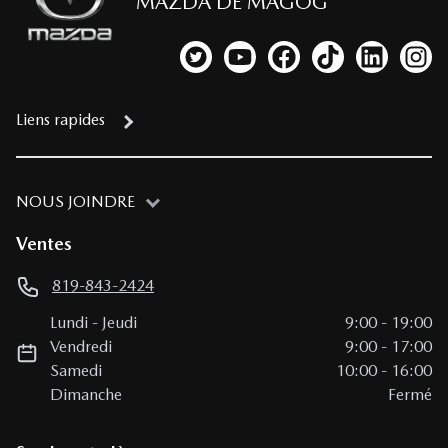
MAZDA DE MAGOG
Lien vers notre compte Twitter
Lien vers notre chaîne YouTub
Lien vers notre page fa
Lien vers notre c
Lien vers 
Lien
Liens rapides
NOUS JOINDRE
Ventes
819-843-2424
Lundi
-
Jeudi
9:00
-
19:00
Vendredi
9:00
-
17:00
Samedi
10:00
-
16:00
Dimanche
Fermé