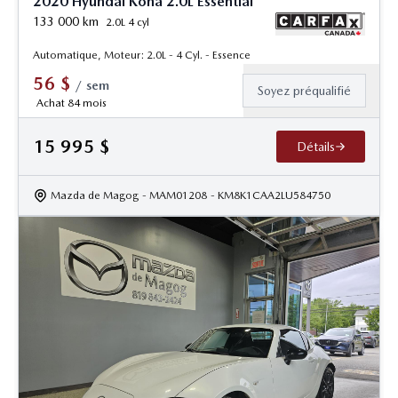
2020 Hyundai Kona 2.0L Essential
133 000
km
2.0L 4 cyl
Automatique, Moteur: 2.0L - 4 Cyl. - Essence
56
$
/
sem
Soyez préqualifié
Achat 84 mois
15 995
$
Détails
Mazda de Magog
- MAM01208
- KM8K1CAA2LU584750