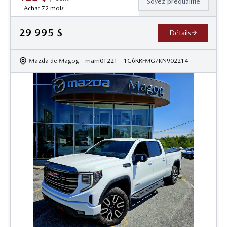
Soyez préqualifié
Achat 72 mois
29 995
$
Détails
Mazda de Magog
- mam01221
- 1C6RRFMG7KN902214