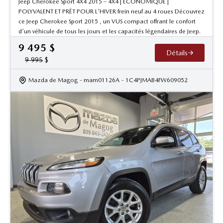
Jeep Cherokee Sport 4X4 2015 – 4X4 | ÉCONOMIQUE |
POLYVALENT ET PRÊT POUR L'HIVER frein neuf au 4 roues Découvrez
ce Jeep Cherokee Sport 2015 , un VUS compact offrant le confort
d'un véhicule de tous les jours et les capacités légendaires de Jeep.
9 495
$
Détails
9 995
$
Mazda de Magog
- mam01126A
- 1C4PJMAB4FW609052