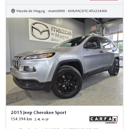
Mazda de Magog
- mam0000
- KMUMCDTC4TU234366
2015 Jeep Cherokee Sport
154 394
km
2.4L 4 cyl