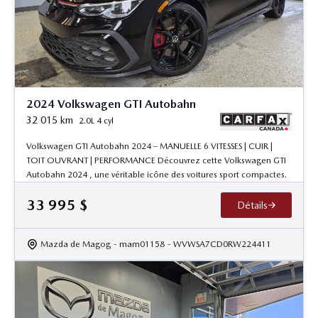
2024 Volkswagen GTI Autobahn
32 015
km
2.0L 4 cyl
Volkswagen GTI Autobahn 2024 – MANUELLE 6 VITESSES | CUIR |
TOIT OUVRANT | PERFORMANCE Découvrez cette Volkswagen GTI
Autobahn 2024 , une véritable icône des voitures sport compactes.
33 995
$
Détails
Mazda de Magog
- mam01158
- WVWSA7CD0RW224411