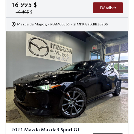
16 995
$
Détails
19 495
$
Mazda de Magog
- MAM00586
- 2FMPK4J90LBB38908
2021 Mazda Mazda3 Sport GT