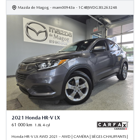
Mazda de Magog
- mam00943a
- 1C4BJWDG3EL263248
2021 Honda HR-V LX
61 000
km
1.8L 4 cyl
Honda HR-V LX AWD 2021 – AWD | CAMÉRA | SIÈGES CHAUFFANTS |