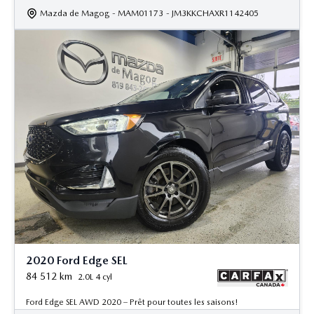
Mazda de Magog
- MAM01173
- JM3KKCHAXR1142405
2020 Ford Edge SEL
84 512
km
2.0L 4 cyl
Ford Edge SEL AWD 2020 – Prêt pour toutes les saisons!