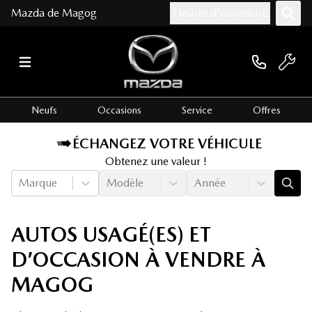
Mazda de Magog
Heures d'ouverture
Neufs
Occasions
Service
Offres
ÉCHANGEZ VOTRE VÉHICULE
Obtenez une valeur !
Marque
Modèle
Année
AUTOS USAGÉ(ES) ET
D’OCCASION À VENDRE À
MAGOG