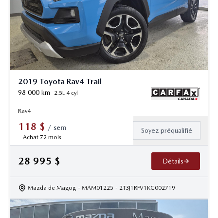
2019 Toyota Rav4 Trail
98 000
km
2.5L 4 cyl
Rav4
118
$
/
sem
Soyez préqualifié
Achat 72 mois
28 995
$
Détails
Mazda de Magog
- MAM01225
- 2T3J1RFV1KC002719