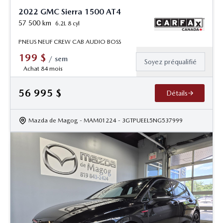
2022 GMC Sierra 1500 AT4
57 500
km
6.2L 8 cyl
PNEUS NEUF CREW CAB AUDIO BOSS
199
$
/
sem
Soyez préqualifié
Achat 84 mois
56 995
$
Détails
Mazda de Magog
- MAM01224
- 3GTPUEEL5NG537999