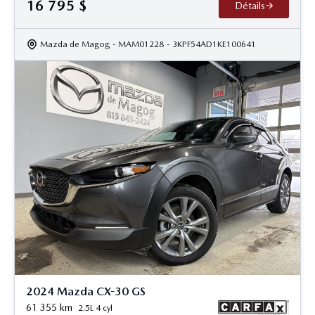
16 795
$
Détails
Mazda de Magog
- MAM01228
- 3KPF54AD1KE100641
2024 Mazda CX-30 GS
61 355
km
2.5L 4 cyl