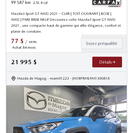
99 587
km
2.5L 4 cyl
Mazda3 Sport GT AWD 2021 – CUIR | TOIT OUVRANT | BOSE |
AWD | PARE BRISE NEUF Découvrez cette Mazda3 Sport GT AWD
2021 , une compacte haut de gamme qui allie élégance, confort et
plaisir de conduire.
77
$
/
sem
Soyez préqualifié
Achat 84 mois
21 995
$
Détails
Mazda de Magog
- mam01223
- JM1BPBML9M1300818