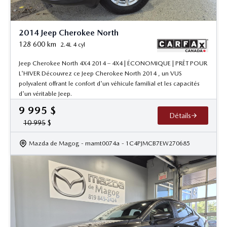
2014 Jeep Cherokee North
128 600
km
2.4L 4 cyl
Jeep Cherokee North 4X4 2014 – 4X4 | ÉCONOMIQUE | PRÊT POUR
L'HIVER Découvrez ce Jeep Cherokee North 2014 , un VUS
polyvalent offrant le confort d'un véhicule familial et les capacités
d'un véritable Jeep.
9 995
$
Détails
10 995
$
Mazda de Magog
- mamt0074a
- 1C4PJMCB7EW270685