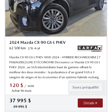
2024 Mazda CX-90 GS-L PHEV
62 500
km
2.5L 4 cyl
Mazda CX-90 GS-L PHEV AWD 2024 – HYBRIDE RECHARGEABLE | 7
PASSAGERS | LUXE ET ÉCONOMIE Découvrez ce Mazda CX-90 GS-L
PHEV 2024 , un VUS intermédiaire haut de gamme offrant le
meilleur des deux mondes : la polyvalence d'un grand VUS à 3
rangées de sièges et les économies d'un système hybride recharg
120
$
/
sem
Soyez préqualifié
Achat 96 mois
37 995
$
Détails
39 995
$