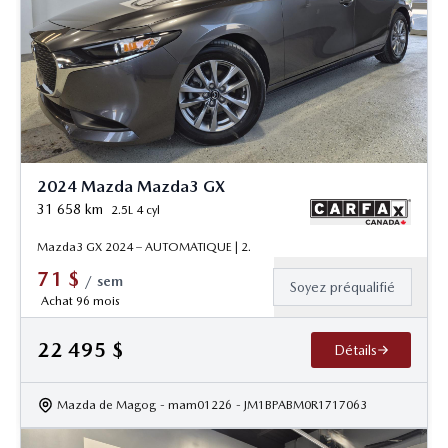
2024 Mazda Mazda3 GX
31 658
km
2.5L 4 cyl
Mazda3 GX 2024 – AUTOMATIQUE | 2.
71
$
/
sem
Soyez préqualifié
Achat 96 mois
22 495
$
Détails
Mazda de Magog
- mam01226
- JM1BPABM0R1717063