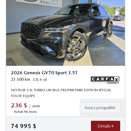
2026 Genesis GV70 Sport 3.5T
23 500
km
3.5L 6 cyl
MOTEUR 3.5L TURBO UN SEUL PROPRIETAIRE EDITION SPECIAL
TOUTE ÉQUIPÉ
236
$
/
sem
Soyez préqualifié
Achat 96 mois
74 995
$
Détails