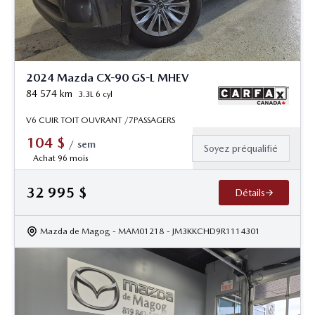
2024 Mazda CX-90 GS-L MHEV
84 574
km
3.3L 6 cyl
V6 CUIR TOIT OUVRANT /7PASSAGERS
104
$
/
sem
Soyez préqualifié
Achat 96 mois
32 995
$
Détails
Mazda de Magog
- MAM01218
- JM3KKCHD9R1114301