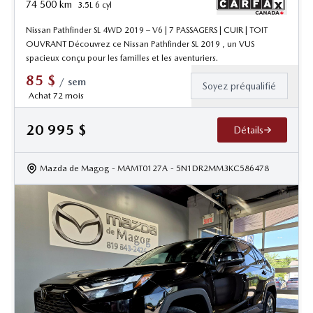
74 500
km
3.5L 6 cyl
Nissan Pathfinder SL 4WD 2019 – V6 | 7 PASSAGERS | CUIR | TOIT
OUVRANT Découvrez ce Nissan Pathfinder SL 2019 , un VUS
spacieux conçu pour les familles et les aventuriers.
85
$
/
sem
Soyez préqualifié
Achat 72 mois
20 995
$
Détails
Mazda de Magog
- MAMT0127A
- 5N1DR2MM3KC586478