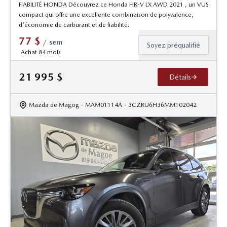
FIABILITÉ HONDA Découvrez ce Honda HR-V LX AWD 2021 , un VUS
compact qui offre une excellente combinaison de polyvalence,
d'économie de carburant et de fiabilité.
77
$
/
sem
Soyez préqualifié
Achat 84 mois
21 995
$
Détails
Mazda de Magog
- MAM01114A
- 3CZRU6H36MM102042