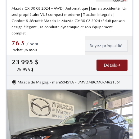
Mazda CX-30 GS 2024 – AWD | Automatique | Jamais accidenté | Un
seul propriétaire VUS compact moderne | Traction intégrale |
Confort & Sécurité Mazda Le Mazda CX-30 GS 2024 séduit par son
design élégant , sa conduite dynamique et son équipement
complet .
76
$
/
sem
Soyez préqualifié
Achat 96 mois
23 995
$
Détails
25 995
$
Mazda de Magog
- mamS0451A
- 3MVDMBCM0RM621361