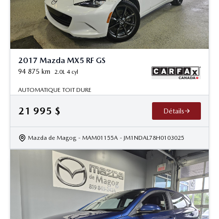
2017 Mazda MX5 RF GS
94 875
km
2.0L 4 cyl
AUTOMATIQUE TOIT DURE
21 995
$
Détails
Mazda de Magog
- MAM01155A
- JM1NDAL78H0103025