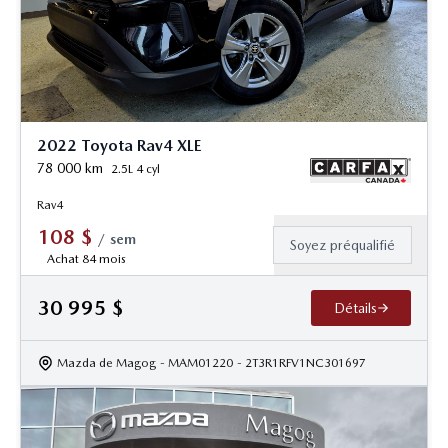
2022 Toyota Rav4 XLE
78 000
km
2.5L 4 cyl
Rav4
108
$
/
sem
Soyez préqualifié
Achat 84 mois
30 995
$
Détails
Mazda de Magog
- MAM01220
- 2T3R1RFV1NC301697