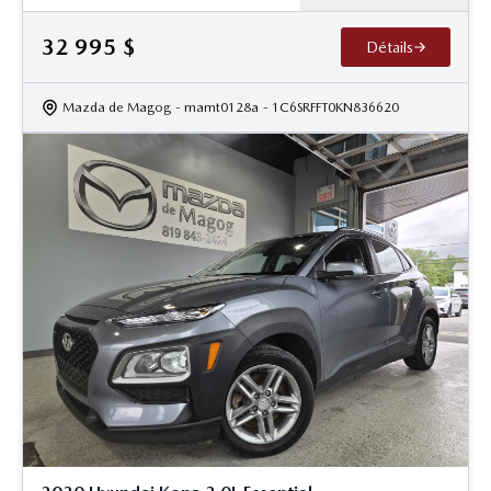
32 995
$
Détails
Mazda de Magog
- mamt0128a
- 1C6SRFFT0KN836620