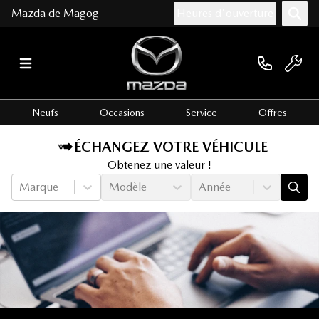
Mazda de Magog
Heures d'ouverture
Neufs
Occasions
Service
Offres
ÉCHANGEZ VOTRE VÉHICULE
Obtenez une valeur !
Marque
Modèle
Année