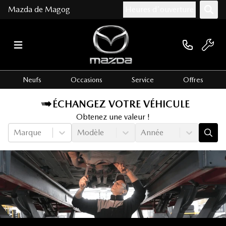
Mazda de Magog
Heures d'ouverture
Neufs
Occasions
Service
Offres
ÉCHANGEZ VOTRE VÉHICULE
Obtenez une valeur !
Marque
Modèle
Année