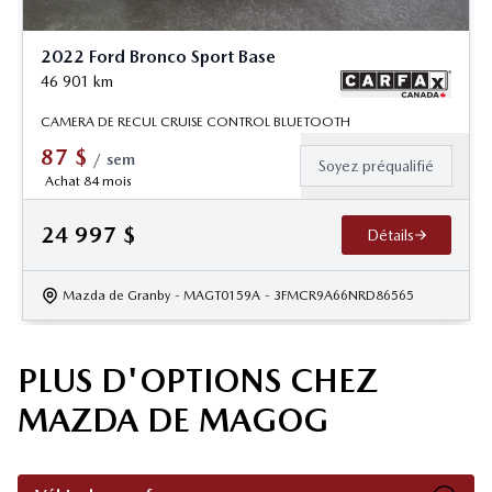
2022 Ford Bronco Sport Base
46 901
km
CAMERA DE RECUL CRUISE CONTROL BLUETOOTH
87
$
/
sem
Soyez préqualifié
Achat 84 mois
24 997
$
Détails
Mazda de Granby
- MAGT0159A
- 3FMCR9A66NRD86565
PLUS D'OPTIONS CHEZ
MAZDA DE MAGOG