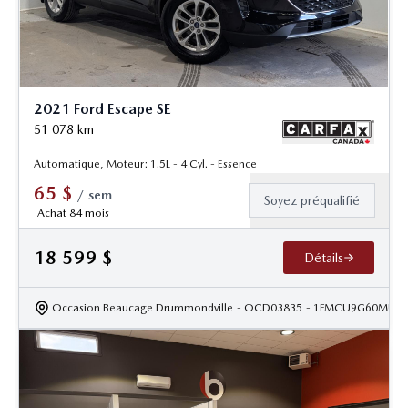
2021 Ford Escape SE
51 078
km
Automatique, Moteur: 1.5L - 4 Cyl. - Essence
65
$
/
sem
Soyez préqualifié
Achat 84 mois
18 599
$
Détails
Occasion Beaucage Drummondville
- OCD03835
- 1FMCU9G60MUA