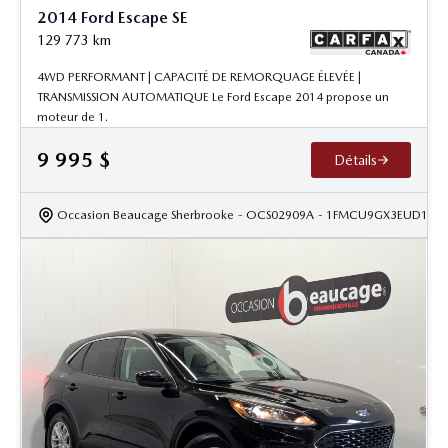
2014 Ford Escape SE
129 773
km
4WD PERFORMANT | CAPACITÉ DE REMORQUAGE ÉLEVÉE |
TRANSMISSION AUTOMATIQUE Le Ford Escape 2014 propose un
moteur de 1.
9 995
$
Détails
Occasion Beaucage Sherbrooke
- OCS02909A
- 1FMCU9GX3EUD198