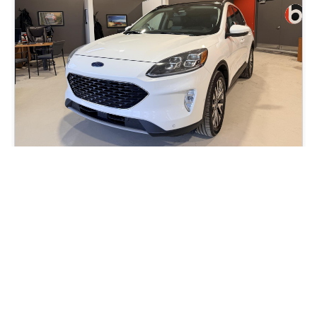
2020 Ford Escape Titanium Hybrid
90 686
km
Automatique, Moteur: 2.5L - 4 Cyl.
81
$
/
sem
Soyez préqualifié
Achat 84 mois
22 996
$
Détails
23 995
$