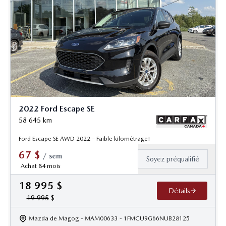
2022 Ford Escape SE
58 645
km
Ford Escape SE AWD 2022 – Faible kilométrage!
67
$
/
sem
Soyez préqualifié
Achat 84 mois
18 995
$
Détails
19 995
$
Mazda de Magog
- MAM00633
- 1FMCU9G66NUB28125