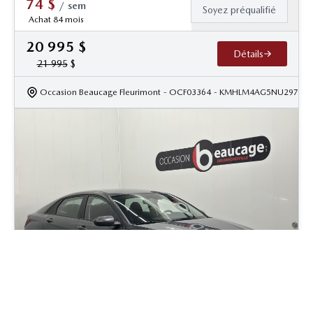
74
$
/
sem
Soyez préqualifié
Achat 84 mois
20 995
$
Détails
21 995
$
Occasion Beaucage Fleurimont
- OCF03364
- KMHLM4AG5NU297055