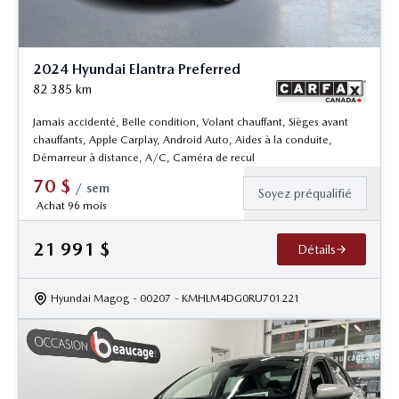
2024 Hyundai Elantra Preferred
82 385
km
Jamais accidenté, Belle condition, Volant chauffant, Sièges avant
chauffants, Apple Carplay, Android Auto, Aides à la conduite,
Démarreur à distance, A/C, Caméra de recul
70
$
/
sem
Soyez préqualifié
Achat 96 mois
21 991
$
Détails
Hyundai Magog
- 00207
- KMHLM4DG0RU701221