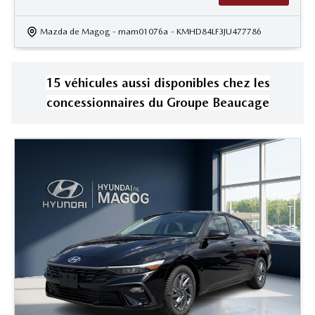
Mazda de Magog
- mam01076a
- KMHD84LF3JU477786
15
véhicule
s
aussi disponible
s
chez les
concessionnaires
du Groupe Beaucage