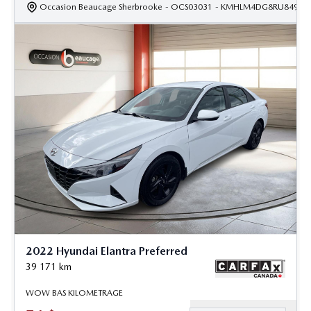
Occasion Beaucage Sherbrooke
- OCS03031
- KMHLM4DG8RU84908
2022 Hyundai Elantra Preferred
39 171
km
WOW BAS KILOMETRAGE