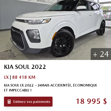
+
24
KIA
SOUL
2022
LX
|
88 418 KM
KIA SOUL LX 2022 – JAMAIS ACCIDENTÉE, ÉCONOMIQUE
ET IMPECCABLE !
18 995
$
Estimez vos paiements