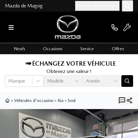
Mazda de Magog
Heures d'ouverture
Neufs
Occasions
Service
Offres
ÉCHANGEZ VOTRE VÉHICULE
Obtenez une valeur !
Marque
Modèle
Année
»
Véhicules d'occasion
»
Kia
»
Soul
Page d'accueil