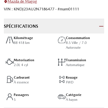
Mazda de Magog
VIN
:
KNDJ23AU2N7186477
- #
mam01111
SPÉCIFICATIONS
Kilométrage
Consommation
88 418 km
8.5 Ville / 7.0
Autoroute
Motorisation
Transmission
2.0L 4 cyl
Automatique
Carburant
Rouage
À essence
FWD
Passagers
Catégorie
5
À hayon