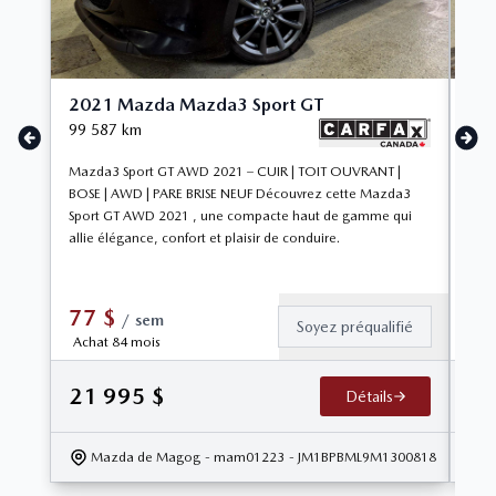
2021 Mazda Mazda3 Sport GT
20
99 587
km
32 
Mazda3 Sport GT AWD 2021 – CUIR | TOIT OUVRANT |
Volk
BOSE | AWD | PARE BRISE NEUF Découvrez cette Mazda3
CUI
Sport GT AWD 2021 , une compacte haut de gamme qui
Volk
allie élégance, confort et plaisir de conduire.
voit
77
$
1
/
sem
Soyez préqualifié
Achat 84 mois
Ac
21 995
$
33
Détails
Mazda de Magog
- mam01223
- JM1BPBML9M1300818