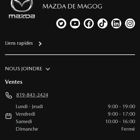
MAZDA DE MAGOG
Lien vers notre compte Twitter
Lien vers notre chaîne YouTub
Lien vers notre page fa
Lien vers notre c
Lien vers 
Lien
Liens rapides
NOUS JOINDRE
Ventes
819-843-2424
Lundi
-
Jeudi
9:00
-
19:00
Vendredi
9:00
-
17:00
Samedi
10:00
-
16:00
Dimanche
Fermé