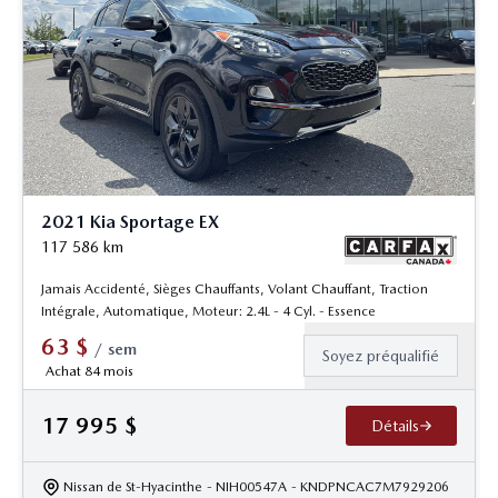
2021 Kia Sportage EX
117 586
km
Jamais Accidenté, Sièges Chauffants, Volant Chauffant, Traction
Intégrale, Automatique, Moteur: 2.4L - 4 Cyl. - Essence
63
$
/
sem
Soyez préqualifié
Achat 84 mois
17 995
$
Détails
Nissan de St-Hyacinthe
- NIH00547A
- KNDPNCAC7M7929206