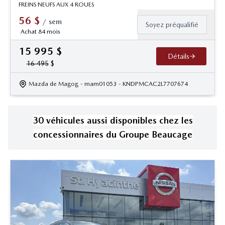
FREINS NEUFS AUX 4 ROUES
56
$
/
sem
Soyez préqualifié
Achat 84 mois
15 995
$
Détails
16 495
$
Mazda de Magog
- mam01053
- KNDPMCAC2L7707674
30
véhicule
s
aussi disponible
s
chez les
concessionnaires
du Groupe Beaucage