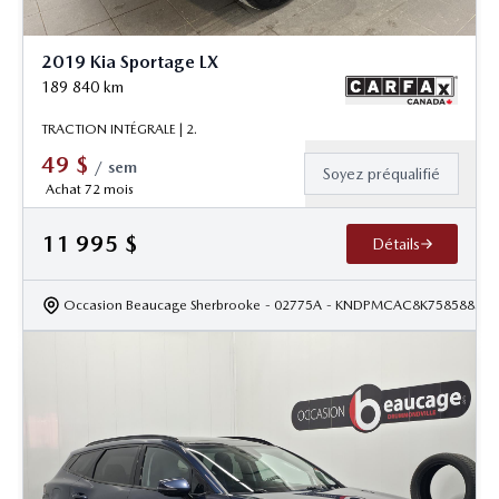
2019 Kia Sportage LX
189 840
km
TRACTION INTÉGRALE | 2.
49
$
/
sem
Soyez préqualifié
Achat 72 mois
11 995
$
Détails
Occasion Beaucage Sherbrooke
- 02775A
- KNDPMCAC8K7585885