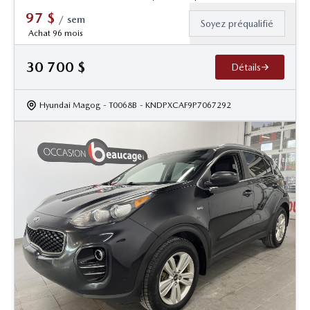
97
$
/
sem
Soyez préqualifié
Achat 96 mois
30 700
$
Détails
Hyundai Magog
- T0068B
- KNDPXCAF9P7067292