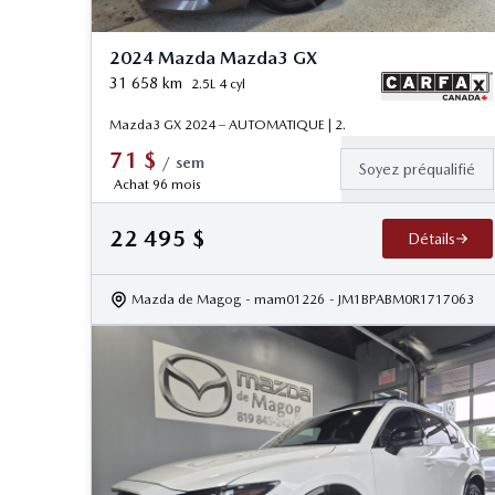
2024 Mazda Mazda3 GX
31 658
km
2.5L 4 cyl
Mazda3 GX 2024 – AUTOMATIQUE | 2.
71
$
/
sem
Soyez préqualifié
Achat 96 mois
22 495
$
Détails
Mazda de Magog
- mam01226
- JM1BPABM0R1717063