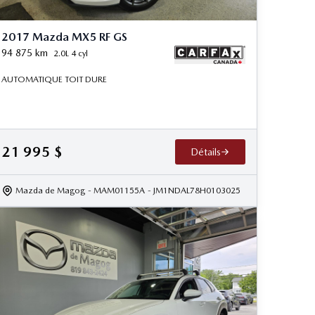
2017 Mazda MX5 RF GS
94 875
km
2.0L 4 cyl
AUTOMATIQUE TOIT DURE
21 995
$
Détails
Mazda de Magog
- MAM01155A
- JM1NDAL78H0103025