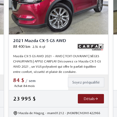
2021 Mazda CX-5 GS AWD
88 400
km
2.5L 4 cyl
Mazda CX-5 GS AWD 2021 – AWD | TOIT OUVRANT | SIÈGES
CHAUFFANTS | APPLE CARPLAY Découvrez ce Mazda CX-5 GS
AWD 2021 , un VUS polyvalent qui offre le parfait équilibre
entre confort, sécurité et plaisir de conduire.
84
$
/
sem
Soyez préqualifié
Achat 84 mois
23 995
$
Détails
Mazda de Magog
- mam01212
- JM3KFBCM3M1422966