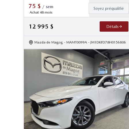
75
$
/
sem
Soyez préqualifié
Achat 48 mois
12 995
$
Détails
Mazda de Magog
- MAMT0099A
- JM1DKFD78H0156806