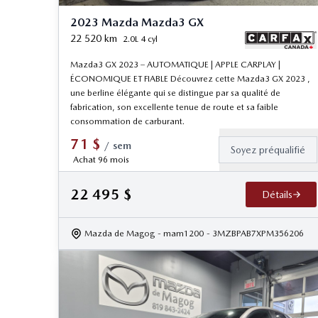
2023 Mazda Mazda3 GX
22 520
km
2.0L 4 cyl
Mazda3 GX 2023 – AUTOMATIQUE | APPLE CARPLAY |
ÉCONOMIQUE ET FIABLE Découvrez cette Mazda3 GX 2023 ,
une berline élégante qui se distingue par sa qualité de
fabrication, son excellente tenue de route et sa faible
consommation de carburant.
71
$
/
sem
Soyez préqualifié
Achat 96 mois
22 495
$
Détails
Mazda de Magog
- mam1200
- 3MZBPAB7XPM356206