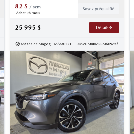
82
$
/
sem
Soyez préqualifié
Achat 96 mois
25 995
$
Détails
Mazda de Magog
- MAM01213
- 3MVDMBBM9RM609856