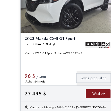
2022 Mazda CX-5 GT Sport
82 500
km
2.5L 4 cyl
Mazda CX-5 GT Sport Turbo AWD 2022 – 2.
96
$
/
sem
Soyez préqualifié
Achat 84 mois
27 495
$
Détails
Mazda de Magog
- MAM01202
- JM3KFBDY1N0570476