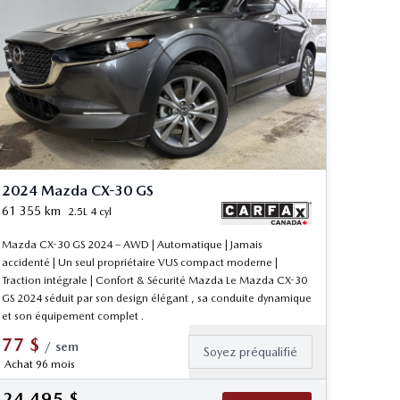
2024 Mazda CX-30 GS
61 355
km
2.5L 4 cyl
Mazda CX-30 GS 2024 – AWD | Automatique | Jamais
accidenté | Un seul propriétaire VUS compact moderne |
Traction intégrale | Confort & Sécurité Mazda Le Mazda CX-30
GS 2024 séduit par son design élégant , sa conduite dynamique
et son équipement complet .
77
$
/
sem
Soyez préqualifié
Achat 96 mois
24 495
$