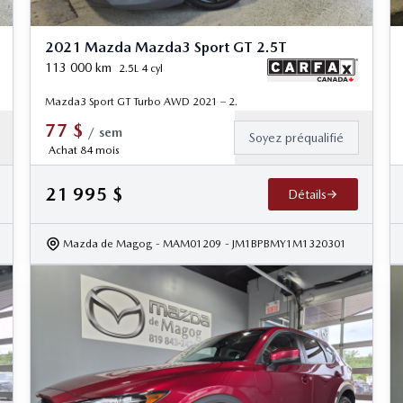
2021 Mazda Mazda3 Sport GT 2.5T
113 000
km
2.5L 4 cyl
Mazda3 Sport GT Turbo AWD 2021 – 2.
77
$
/
sem
Soyez préqualifié
Achat 84 mois
21 995
$
Détails
Mazda de Magog
- MAM01209
- JM1BPBMY1M1320301