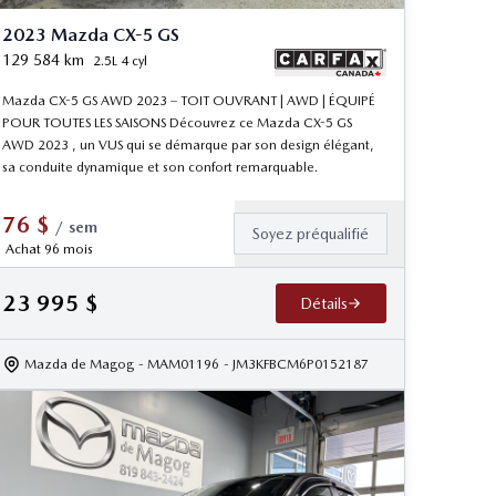
2023 Mazda CX-5 GS
129 584
km
2.5L 4 cyl
Mazda CX-5 GS AWD 2023 – TOIT OUVRANT | AWD | ÉQUIPÉ
POUR TOUTES LES SAISONS Découvrez ce Mazda CX-5 GS
AWD 2023 , un VUS qui se démarque par son design élégant,
sa conduite dynamique et son confort remarquable.
76
$
/
sem
Soyez préqualifié
Achat 96 mois
23 995
$
Détails
Mazda de Magog
- MAM01196
- JM3KFBCM6P0152187