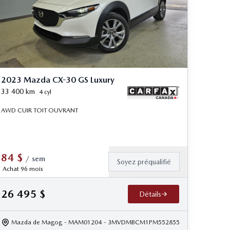
2023 Mazda CX-30 GS Luxury
33 400
km
4 cyl
AWD CUIR TOIT OUVRANT
84
$
/
sem
Soyez préqualifié
Achat 96 mois
26 495
$
Détails
Mazda de Magog
- MAM01204
- 3MVDMBCM1PM552855