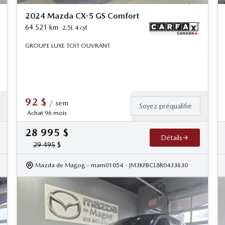
2024 Mazda CX-5 GS Comfort
64 521
km
2.5L 4 cyl
GROUPE LUXE TOIT OUVRANT
92
$
/
sem
Soyez préqualifié
Achat 96 mois
28 995
$
Détails
29 495
$
Mazda de Magog
- mam01054
- JM3KFBCL8R0433630