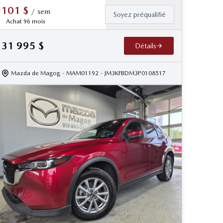
101
$
/
sem
Soyez préqualifié
Achat 96 mois
31 995
$
Détails
Mazda de Magog
- MAM01192
- JM3KFBDM3P0108517