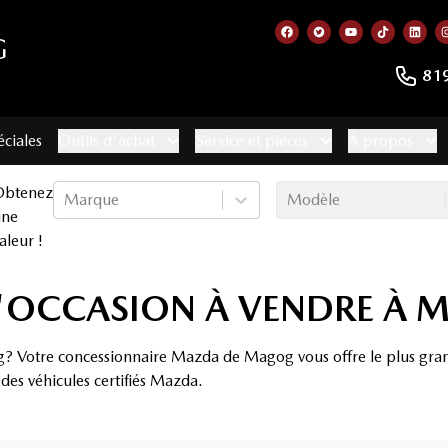
G
Lien vers notre page f
Lien vers notre co
Lien vers not
Lien vers
Lien
81
éciales
Outils d'achat
Service et pièces
À propos
Obtenez
Marque
Modèle
une
aleur !
D'OCCASION À VENDRE À
 Votre concessionnaire Mazda de Magog vous offre le plus grand c
t des
véhicules certifiés Mazda
.