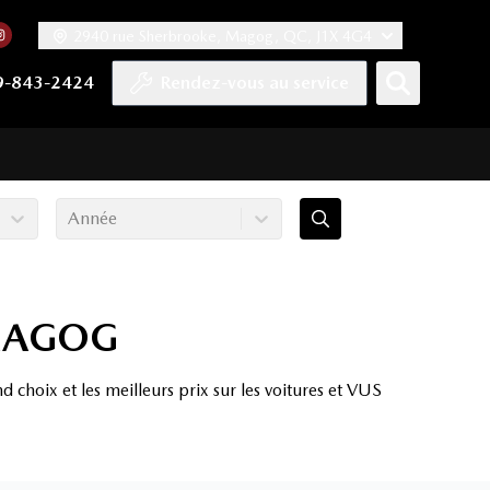
2940 rue Sherbrooke, Magog, QC, J1X 4G4
acebook
mpte Twitter
re chaîne YouTube
 notre compte Tiktok
 vers notre compte LinkedIn
Lien vers notre compte Instagram
9-843-2424
Rendez-vous au service
Année
 MAGOG
hoix et les meilleurs prix sur les voitures et
VUS