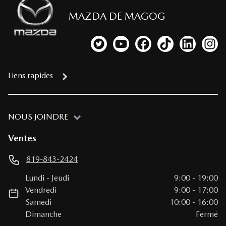
MAZDA DE MAGOG
Lien vers notre compte Twitter
Lien vers notre chaîne YouTub
Lien vers notre page fa
Lien vers notre c
Lien vers 
Lien
Liens rapides
NOUS JOINDRE
Ventes
819-843-2424
Lundi
-
Jeudi
9:00
-
19:00
Vendredi
9:00
-
17:00
Samedi
10:00
-
16:00
Dimanche
Fermé