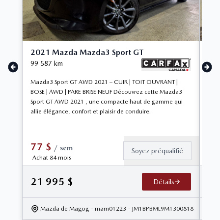
2021 Mazda Mazda3 Sport GT
20
99 587
km
32 
Mazda3 Sport GT AWD 2021 – CUIR | TOIT OUVRANT |
Volk
BOSE | AWD | PARE BRISE NEUF Découvrez cette Mazda3
CUI
Sport GT AWD 2021 , une compacte haut de gamme qui
Volk
allie élégance, confort et plaisir de conduire.
voit
77
$
1
/
sem
Soyez préqualifié
Achat 84 mois
Ac
21 995
$
33
Détails
Mazda de Magog
- mam01223
- JM1BPBML9M1300818