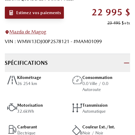
22 995
$
Estimez vos paiements
23 495
$
+tx
Mazda de Magog
VIN
:
WMW13DJ00P2S78121
- #
MAM01099
SPÉCIFICATIONS
Kilométrage
Consommation
26 254 km
0.0 Ville / 0.0
Autoroute
Motorisation
Transmission
32.6kWh
Automatique
Carburant
Couleur Ext./Int.
Électrique
Noir / Noir