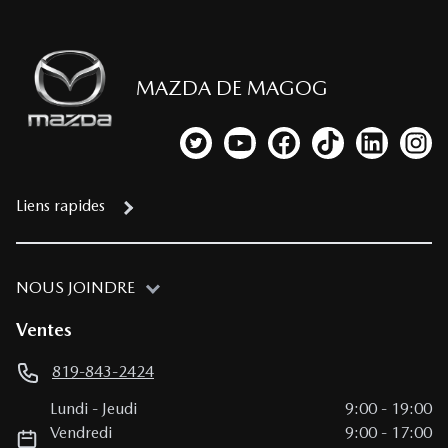
MAZDA DE MAGOG
Lien vers notre compte Twitter
Lien vers notre chaîne YouTub
Lien vers notre page fa
Lien vers notre c
Lien vers 
Lien
Liens rapides
NOUS JOINDRE
Ventes
819-843-2424
Lundi
-
Jeudi
9:00
-
19:00
Vendredi
9:00
-
17:00