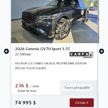
2026 Genesis GV70 Sport 3.5T
201
23 500
km
154
MOTEUR 3.5L TURBO UN SEUL PROPRIETAIRE EDITION
Jee
SPECIAL TOUTE ÉQUIPÉ
POLY
Déco
offr
capa
236
$
/
sem
Soyez préqualifié
Achat 96 mois
9 
74 995
$
Détails
9