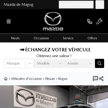
Mazda de Magog
Heures d'ouverture
Neufs
Occasions
Service
Offres
ÉCHANGEZ VOTRE VÉHICULE
Obtenez une valeur !
Marque
Modèle
Année
»
Véhicules d'occasion
»
Nissan
»
Rogue
Page d'accueil