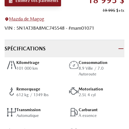
18 995
$
Estimez vos paiements
19 995
$
+tx
Mazda de Magog
VIN
:
5N1AT3BA8MC745548
- #
mam01071
SPÉCIFICATIONS
Kilométrage
Consommation
101 000 km
8.9 Ville / 7.0
Autoroute
Remorquage
Motorisation
612 kg / 1349 lbs
2.5L 4 cyl
Transmission
Carburant
Automatique
À essence