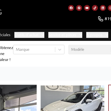
G
Lien vers notre page f
Lien vers notre co
Lien vers not
Lien vers
Lien
81
éciales
Outils d'achat
Service et pièces
À propos
Obtenez
Marque
Modèle
une
aleur !