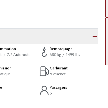
ommation
Remorquage
lle / 7.2 Autoroute
680 kg / 1499 lbs
mission
Carburant
atique
À essence
ge
Passagers
5