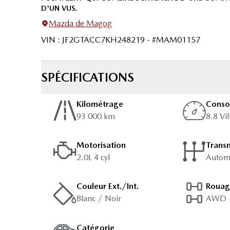
D'UN VUS.
Mazda de Magog
VIN
:
JF2GTACC7KH248219
- #
MAM01157
SPÉCIFICATIONS
Kilométrage
Cons
93 000 km
8.8 Vi
Motorisation
Trans
2.0L 4 cyl
Autom
Couleur Ext./Int.
Roua
Blanc / Noir
AWD
Catégorie