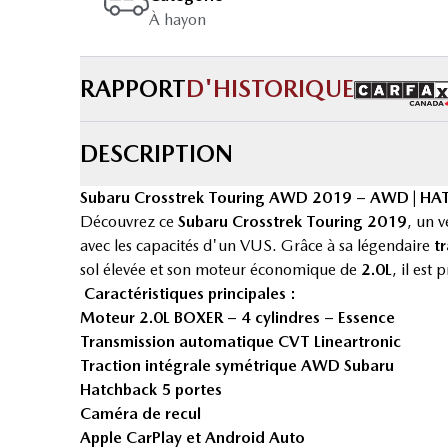
À hayon
RAPPORT
D'HISTORIQUE
DESCRIPTION
Subaru Crosstrek Touring AWD 2019 – AWD | HA
Découvrez ce
Subaru Crosstrek Touring 2019
, un 
avec les capacités d'un VUS. Grâce à sa légendaire
t
sol élevée et son moteur économique de
2.0L
, il est
Caractéristiques principales :
Moteur 2.0L BOXER – 4 cylindres – Essence
Transmission automatique CVT Lineartronic
Traction intégrale symétrique AWD Subaru
Hatchback 5 portes
Caméra de recul
Apple CarPlay et Android Auto