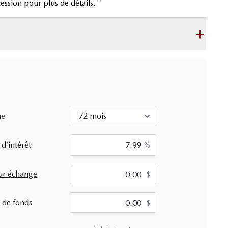
ession pour plus de détails.''
me
 d’intérêt
%
ur échange
$
$
 de fonds
$