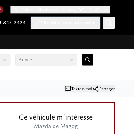
2940 rue Sherbrooke, Magog, QC, J1X 4G4
acebook
mpte Twitter
re chaîne YouTube
 notre compte Tiktok
 vers notre compte LinkedIn
Lien vers notre compte Instagram
9-843-2424
Rendez-vous au service
Année
Textez-moi
Partager
Ce véhicule m'intéresse
Mazda de Magog