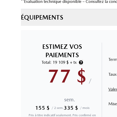
''Évaluation technique disponible – Consultez la conc
ÉQUIPEMENTS
ESTIMEZ VOS
PAIEMENTS
Ter
Total:
19 109 $
+ tx
77
$
Taux
/
Vale
sem.
Mise
155
$
335
$
/
2 sem.
/
mois
Prix à titre indicatif seulement. Prix confirmé en