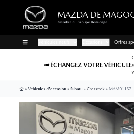
MAZDA DE MAGO
Membre du Groupe Beaucage
Véhicules neufs
Occasions
Offres sp
ÉCHANGEZ VOTRE VÉHICULE
v
»
Véhicules d'occasion
»
Subaru
»
Crosstrek
»
MAM01157
Page d'accueil