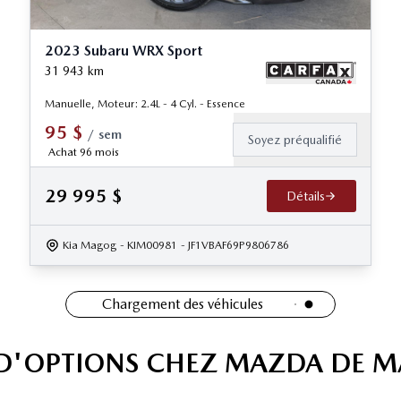
2023 Subaru WRX Sport
31 943
km
Manuelle, Moteur: 2.4L - 4 Cyl. - Essence
95
$
/
sem
Soyez préqualifié
Achat 96 mois
29 995
$
Détails
Kia Magog
- KIM00981
- JF1VBAF69P9806786
Chargement des véhicules
 D'OPTIONS CHEZ MAZDA DE 