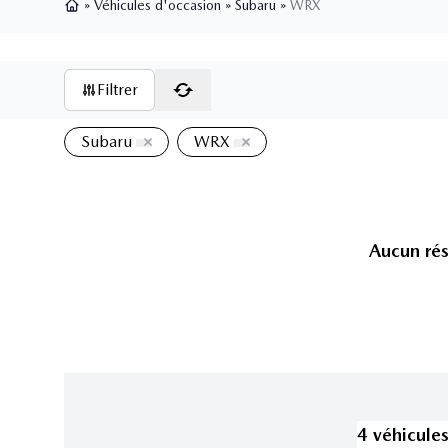
»
Véhicules d'occasion
»
Subaru
»
WRX
Page d'accueil
Filtrer
Subaru
WRX
Aucun rés
4
véhicule