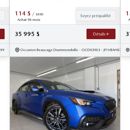
114
$
1
/
sem
é
Soyez préqualifié
Achat 96 mois
A
35 995
$
3
Détails
899
Occasion Beaucage Drummondville
- OCD03963
- JF1VBAH67S980