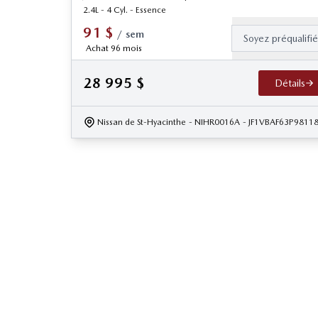
2.4L - 4 Cyl. - Essence
91
$
/
sem
Soyez préqualifi
Achat 96 mois
28 995
$
Détails
Nissan de St-Hyacinthe
- NIHR0016A
- JF1VBAF63P9811