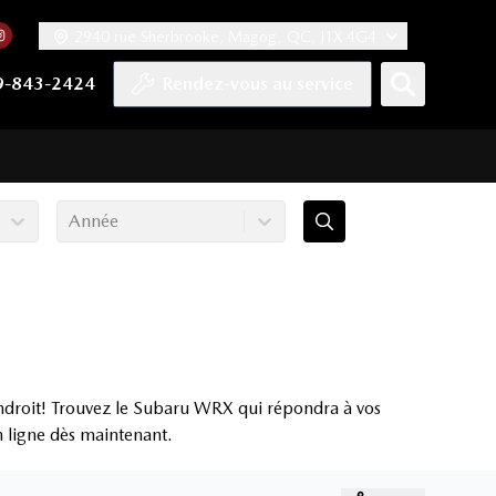
2940 rue Sherbrooke, Magog, QC, J1X 4G4
acebook
mpte Twitter
re chaîne YouTube
 notre compte Tiktok
 vers notre compte LinkedIn
Lien vers notre compte Instagram
9-843-2424
Rendez-vous au service
Année
ndroit! Trouvez le Subaru WRX qui répondra à vos
en ligne dès maintenant.