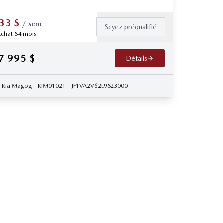
33
$
/
sem
Soyez préqualifié
chat 84 mois
7 995
$
Détails
0118
Kia Magog
- KIM01021
- JF1VA2V62L9823000