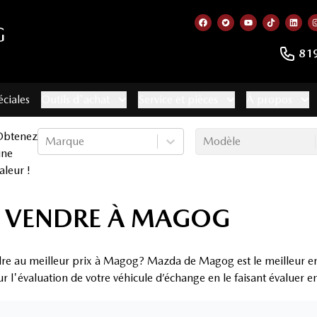
G
Lien vers notre page f
Lien vers notre co
Lien vers not
Lien vers
Lien
81
éciales
Outils d'achat
Service et pièces
À propos
Obtenez
Marque
Modèle
une
aleur !
À VENDRE À MAGOG
dre au meilleur prix à Magog? Mazda de Magog est le meilleur e
ur l'évaluation de votre véhicule d’échange en le faisant évaluer 