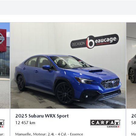
2025 Subaru WRX Sport
2
12 457
km
58
ur:
Manuelle, Moteur: 2.4L - 4 Cyl. - Essence
Ma