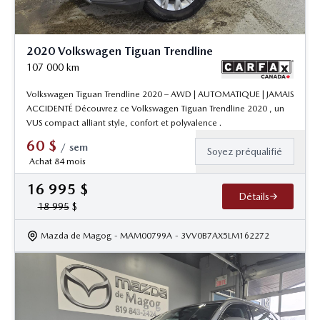
2020 Volkswagen Tiguan Trendline
107 000
km
Volkswagen Tiguan Trendline 2020 – AWD | AUTOMATIQUE | JAMAIS
ACCIDENTÉ Découvrez ce Volkswagen Tiguan Trendline 2020 , un
VUS compact alliant style, confort et polyvalence .
60
$
/
sem
Soyez préqualifié
Achat 84 mois
16 995
$
Détails
18 995
$
Mazda de Magog
- MAM00799A
- 3VV0B7AX5LM162272