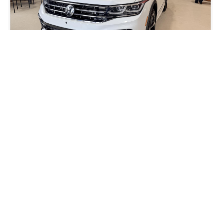
2022 Volkswagen Tiguan Highline R-Line
64 423
km
Automatique, Moteur: 2.0L - 4 Cyl. - Essence
105
$
/
sem
Soyez préqualifié
Achat 84 mois
29 996
$
Détails
30 995
$
Occasion Beaucage Granby
- OCG03871
- 3VV4B7AX3NM100048