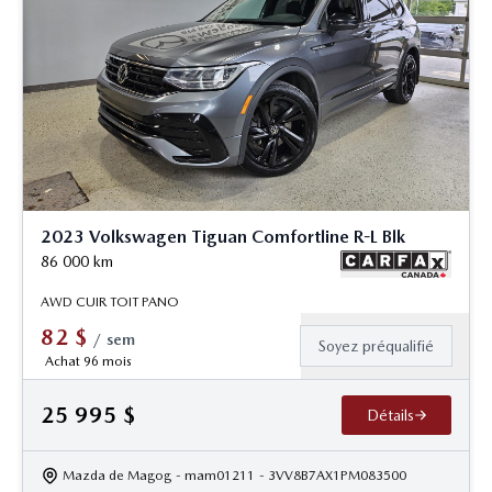
2023 Volkswagen Tiguan Comfortline R-L Blk
86 000
km
AWD CUIR TOIT PANO
82
$
/
sem
Soyez préqualifié
Achat 96 mois
25 995
$
Détails
Mazda de Magog
- mam01211
- 3VV8B7AX1PM083500