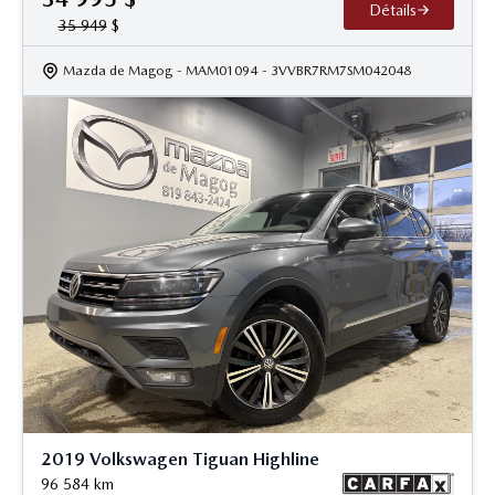
Détails
35 949
$
Mazda de Magog
- MAM01094
- 3VVBR7RM7SM042048
2019 Volkswagen Tiguan Highline
96 584
km