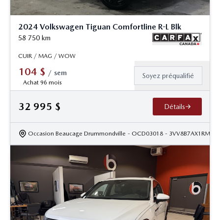
2024 Volkswagen Tiguan Comfortline R-L Blk
58 750
km
CUIR / MAG / WOW
104
$
/
sem
Soyez préqualifié
Achat 96 mois
32 995
$
Détails
Occasion Beaucage Drummondville
- OCD03018
- 3VV8B7AX1RM05