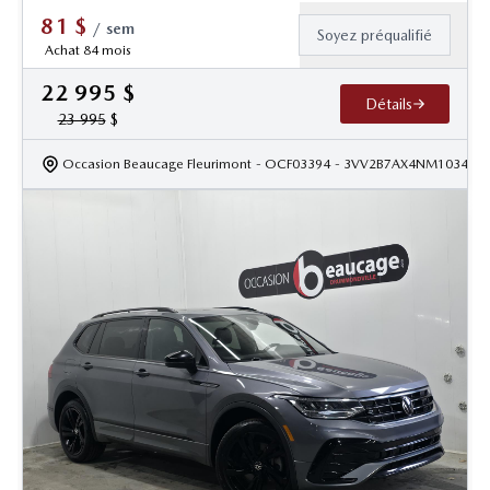
81
$
/
sem
Soyez préqualifié
Achat 84 mois
22 995
$
Détails
23 995
$
Occasion Beaucage Fleurimont
- OCF03394
- 3VV2B7AX4NM103418