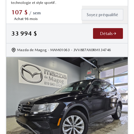
technologie et style sportif .
107
$
/
sem
Soyez préqualifié
Achat 96 mois
33 994
$
Détails
Mazda de Magog
- MAM01063
- 3VV8B7AX0RM134746