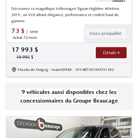
Découvrez ce magnifique Volkswagen Tiguan Highline 4Motion
2019 , un VUS alliant élégance, performance et confort haut de
gamme.
73
$
/
sem
Soyez préqualifié
Achat 72 mois
17 993
$
Détails
19 995
$
Mazda de Magog
- mam00988
- 3VV4B7AX1KM161362
9
véhicule
s
aussi disponible
s
chez les
concessionnaires
du Groupe Beaucage