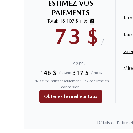
ESTIMEZ VOS
PAIEMENTS
Ter
Total:
18 107 $
+ tx
73
$
Taux
/
Vale
sem.
Mise
146
$
317
$
/
2 sem.
/
mois
Prix à titre indicatif seulement. Prix confirmé en
concession.
Obtenez le meilleur taux
Détails de l'offre et