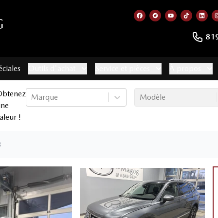
G
Lien vers notre page f
Lien vers notre co
Lien vers not
Lien vers
Lien
81
éciales
Outils d'achat
Service et pièces
À propos
Obtenez
Marque
Modèle
une
aleur !
8