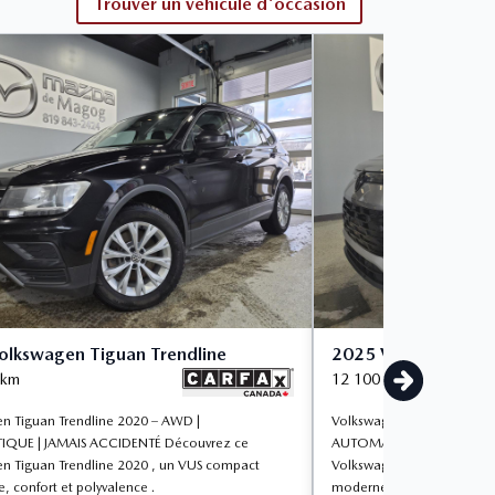
Trouver un véhicule d'occasion
olkswagen Tiguan Trendline
2025 Volkswagen Ti
km
12 100
km
n Tiguan Trendline 2020 – AWD |
Volkswagen Tiguan Trendl
QUE | JAMAIS ACCIDENTÉ Découvrez ce
AUTOMATIQUE | SPACIEUX
n Tiguan Trendline 2020 , un VUS compact
Volkswagen Tiguan Trendl
le, confort et polyvalence .
moderne offrant un excelle