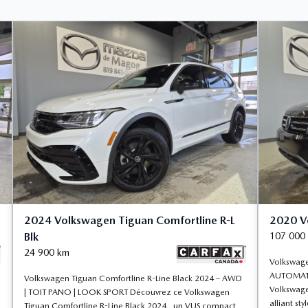
2024 Volkswagen Tiguan Comfortline R-L
2020 V
Blk
107 000
24 900
km
Volkswage
AUTOMATI
Volkswagen Tiguan Comfortline R-Line Black 2024 – AWD
Volkswage
| TOIT PANO | LOOK SPORT Découvrez ce Volkswagen
alliant sty
Tiguan Comfortline R-Line Black 2024 , un VUS compact