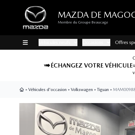
MAZDA DE MAGO
Membre du Groupe Beaucage
Véhicules neufs
Occasions
Offres sp
ÉCHANGEZ VOTRE VÉHICULE
v
»
Véhicules d'occasion
»
Volkswagen
»
Tiguan
»
MAM0098
Page d'accueil