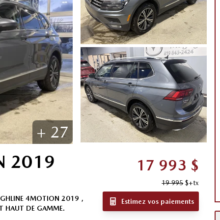
+
27
N
2019
17 993
$
19 995
$
+tx
GHLINE 4MOTION 2019 ,
Estimez vos paiements
RT HAUT DE GAMME.