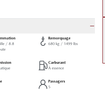
ommation
Remorquage
ille / 8.8
680 kg / 1499 lbs
oute
mission
Carburant
atique
À essence
ge
Passagers
5