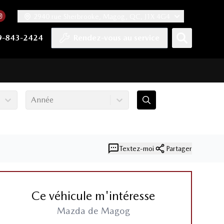
2940 rue Sherbrooke, Magog, QC, J1X 4G4
acebook
mpte Twitter
re chaîne YouTube
 notre compte Tiktok
 vers notre compte LinkedIn
Lien vers notre compte Instagram
9-843-2424
Rendez-vous au service
Année
Textez-moi
Partager
Ce véhicule m'intéresse
Mazda de Magog