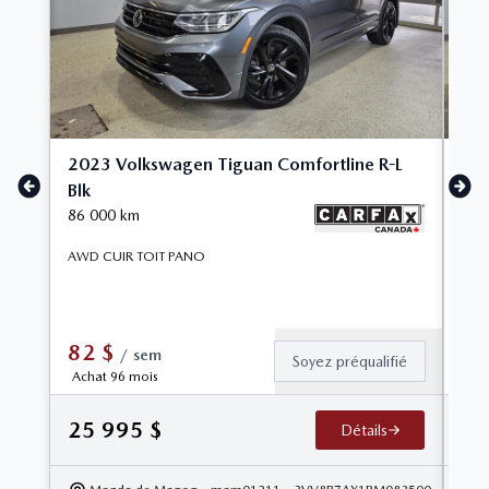
2023 Volkswagen Tiguan Comfortline R-L
202
Blk
107
86 000
km
Vol
| JA
AWD CUIR TOIT PANO
Tren
poly
82
$
6
/
sem
Soyez préqualifié
Achat 96 mois
Ach
16
25 995
$
Détails
1