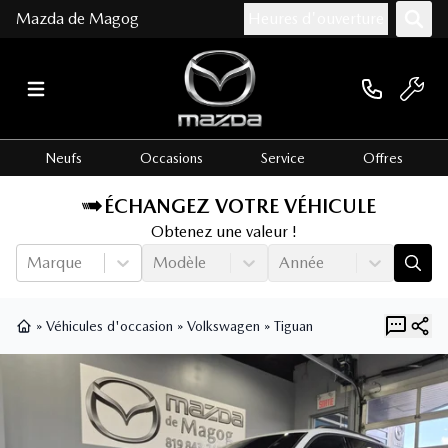
Mazda de Magog
Heures d'ouverture
Neufs
Occasions
Service
Offres
ÉCHANGEZ VOTRE VÉHICULE
Obtenez une valeur !
Marque
Modèle
Année
»
Véhicules d'occasion
»
Volkswagen
»
Tiguan
Page d'accueil