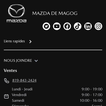
MAZDA DE MAGOG
Lien vers notre compte Twitter
Lien vers notre chaîne YouTub
Lien vers notre page fa
Lien vers notre c
Lien vers 
Lien
Liens rapides
NOUS JOINDRE
Ventes
819-843-2424
Lundi
-
Jeudi
9:00
-
19:00
Vendredi
9:00
-
17:00
Samedi
10:00
-
16:00