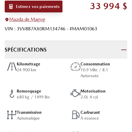
33 994
$
Estimez vos paiements
Mazda de Magog
VIN
:
3VV8B7AX0RM134746
- #
MAM01063
SPÉCIFICATIONS
Kilométrage
Consommation
24 900 km
10.9 Ville / 8.1
Autoroute
Remorquage
Motorisation
680 kg / 1499 lbs
2.0L 4 cyl
Transmission
Carburant
Automatique
À essence