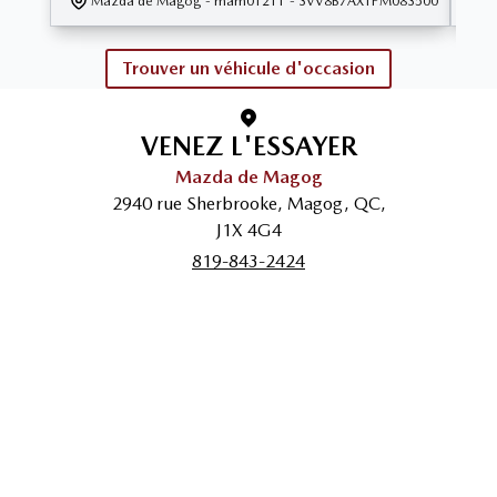
Mazda de Magog
- mam01211
- 3VV8B7AX1PM083500
Trouver un véhicule d'occasion
VENEZ L'ESSAYER
Mazda de Magog
2940 rue Sherbrooke
,
Magog
,
QC
,
J1X 4G4
819-843-2424