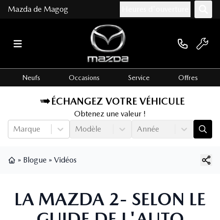
Mazda de Magog
Heures d'ouverture
Neufs
Occasions
Service
Offres
ÉCHANGEZ VOTRE VÉHICULE
Obtenez une valeur !
Marque
Modèle
Année
»
Blogue
»
Vidéos
Page d'accueil
LA MAZDA 2- SELON LE
GUIDE DE L'AUTO