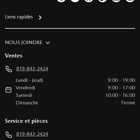
Lien vers notre compte Twitter
Lien vers notre chaîne YouTub
Lien vers notre page fa
Lien vers notre c
Lien vers 
Lien
Liens rapides
NOUS JOINDRE
Ventes
819-843-2424
Lundi
-
Jeudi
9:00
-
19:00
Vendredi
9:00
-
17:00
Samedi
10:00
-
16:00
Dimanche
Fermé
Service et pièces
819-843-2424