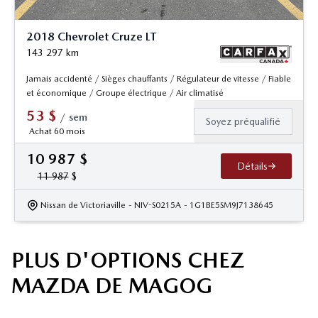
2018 Chevrolet Cruze LT
143 297
km
Jamais accidenté / Sièges chauffants / Régulateur de vitesse / Fiable
et économique / Groupe électrique / Air climatisé
53
$
/
sem
Soyez préqualifié
Achat 60 mois
10 987
$
Détails
11 987
$
Nissan de Victoriaville
- NIV-S0215A
- 1G1BE5SM9J7138645
PLUS D'OPTIONS CHEZ
MAZDA DE MAGOG