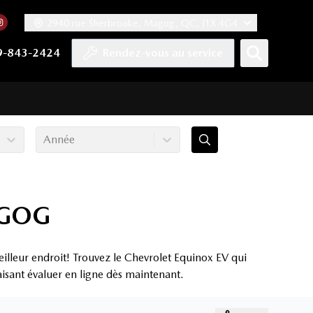
2940 rue Sherbrooke, Magog, QC, J1X 4G4
acebook
mpte Twitter
re chaîne YouTube
 notre compte Tiktok
 vers notre compte LinkedIn
Lien vers notre compte Instagram
9-843-2424
Rendez-vous au service
Année
AGOG
lleur endroit! Trouvez le Chevrolet Equinox EV qui
aisant évaluer en ligne dès maintenant.