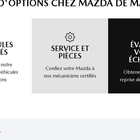
 D'OPTIONS CHEZ MAZDA DE 
ULES
ÉV
SERVICE ET
ÉS
V
PIÈCES
ÉC
 notre
Confiez votre Mazda à
véhicules
Obtenez
nos mécaniciens certifiés
ons
reprise d