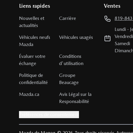
Liens rapides
Ventes
Nouvelles et
Carrière
819-843
actualités
Lundi
-
J
Vendred
Véhicules neufs
Véhicules usagés
Samedi
Mazda
Dimanc
Évaluer votre
Conditions
échange
d'utilisation
Politique de
Groupe
confidentialité
Beaucage
Mazda.ca
Avis Légal sur la
Responsabilité
Préférences de consentement
Mazda de Magog
© 2026
Tous droits réservés
Autoroo