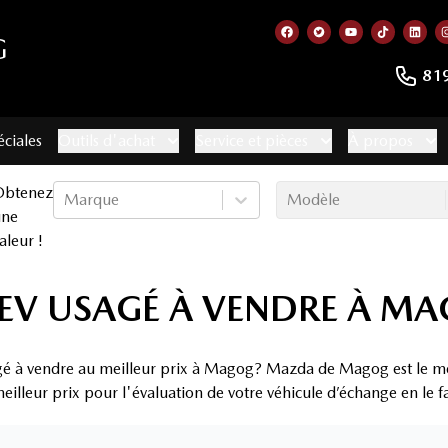
G
Lien vers notre page f
Lien vers notre co
Lien vers not
Lien vers
Lien
81
éciales
Outils d'achat
Service et pièces
À propos
Obtenez
Marque
Modèle
une
aleur !
EV USAGÉ À VENDRE À M
gé à vendre au meilleur prix à Magog? Mazda de Magog est le mei
eilleur prix pour l'évaluation de votre véhicule d’échange en le f