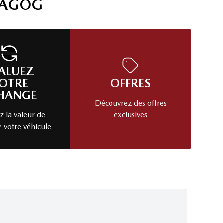
MAGOG
ALUEZ
OTRE
OFFRES
HANGE
Découvrez des offres
 la valeur de
exclusives
e votre véhicule