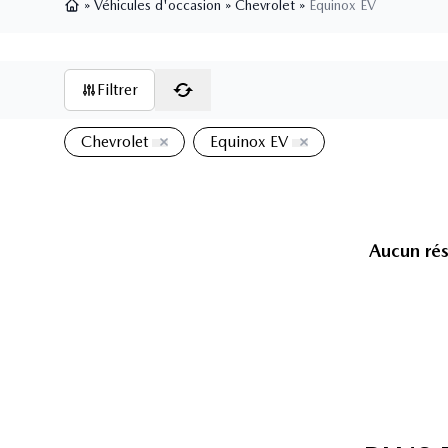
»
Véhicules d'occasion
»
Chevrolet
»
Equinox EV
Page d'accueil
Filtrer
Chevrolet
Equinox EV
Aucun rés