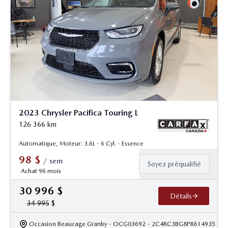
2023 Chrysler Pacifica Touring L
126 366
km
Automatique, Moteur: 3.6L - 6 Cyl. - Essence
98
$
/
sem
Soyez préqualifié
Achat 96 mois
30 996
$
Détails
34 995
$
Occasion Beaucage Granby
- OCG03692
- 2C4RC3BG8PR614935