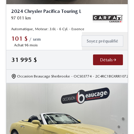
2024 Chrysler Pacifica Touring L
97 011
km
Automatique, Moteur: 3.6L - 6 Cyl. - Essence
101
$
/
sem
Soyez préqualifié
Achat 96 mois
31 995
$
Détails
Occasion Beaucage Sherbrooke
- OCS03774
- 2C4RC1BGXRR107283