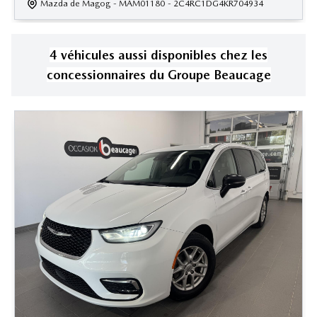
Mazda de Magog
- MAM01180
- 2C4RC1DG4KR704934
4
véhicule
s
aussi disponible
s
chez les
concessionnaires
du Groupe Beaucage