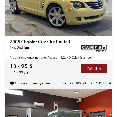
2005 Chrysler Crossfire Limited
146 258
km
Propulsion, Automatique, Moteur: 3.2L - 6 Cyl. - Essence
13 495
$
Détails
14 995
$
Occasion Beaucage Drummondville
- OBD00944
- 1C3AN65L15X032