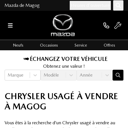
Mazda de Magog
Heures d'ouverture
Neufs
Occasions
Service
Offres
ÉCHANGEZ VOTRE VÉHICULE
Obtenez une valeur !
Marque
Modèle
Année
CHRYSLER USAGÉ À VENDRE
À MAGOG
Vous êtes à la recherche d’un Chrysler usagé à vendre au