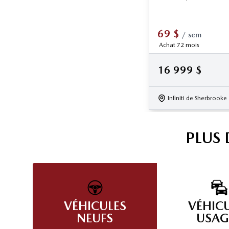
69
$
/
sem
Achat 72 mois
16 999
$
Infiniti de Sherbrooke
PLUS
VÉHICULES
VÉHIC
NEUFS
USAG