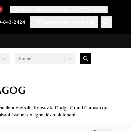
2940 rue Sherbrooke, Magog, QC, J1X 4G4
acebook
mpte Twitter
re chaîne YouTube
 notre compte Tiktok
 vers notre compte LinkedIn
Lien vers notre compte Instagram
9-843-2424
Rendez-vous au service
Année
AGOG
eilleur endroit! Trouvez le Dodge Grand Caravan qui
aisant évaluer en ligne dès maintenant.