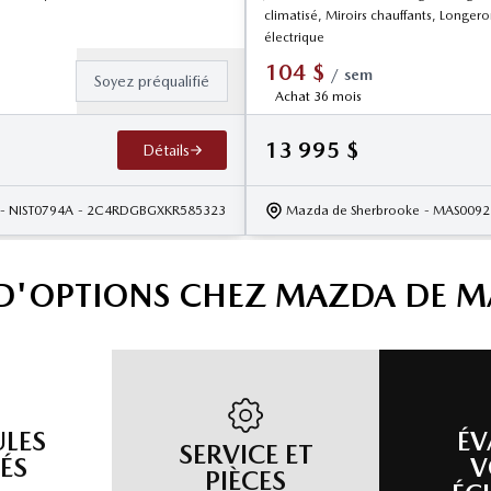
climatisé, Miroirs chauffants, Longer
électrique
104
$
/
sem
Soyez préqualifié
Achat 36 mois
13 995
$
Détails
- NIST0794A
- 2C4RDGBGXKR585323
Mazda de Sherbrooke
- MAS009
 D'OPTIONS CHEZ MAZDA DE 
ULES
ÉV
SERVICE ET
ÉS
V
PIÈCES