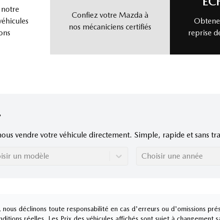
ÉC
 notre
Confiez votre Mazda à
véhicules
Obtenez
nos mécaniciens certifiés
ons
reprise d
nous vendre votre véhicule directement. Simple, rapide et sans tra
isir un modèle
Choisir une année
nous déclinons toute responsabilité en cas d'erreurs ou d'omissions prés
ditions réelles. Les Prix des véhicules affichés sont sujet à changement s