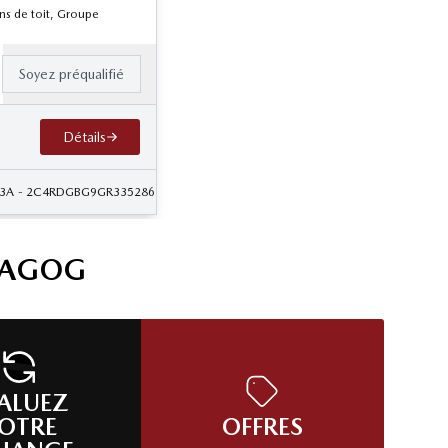
ons de toit, Groupe
Soyez préqualifié
Détails
23A
- 2C4RDGBG9GR335286
MAGOG
ALUEZ
OTRE
OFFRES