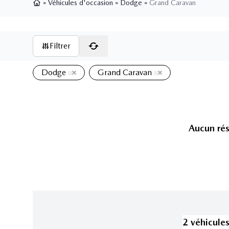
»
Véhicules d'occasion
»
Dodge
»
Grand Caravan
Page d'accueil
Filtrer
Dodge
Grand Caravan
Aucun rés
2
véhicule