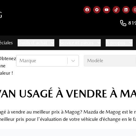
G
Lien vers notre page f
Lien vers notre co
Lien vers not
Lien vers
Lien
81
éciales
Outils d'achat
Service et pièces
À propos
Obtenez
Marque
Modèle
une
aleur !
AN USAGÉ À VENDRE À M
agé à vendre au meilleur prix à Magog? Mazda de Magog est le m
eilleur prix pour l'évaluation de votre véhicule d’échange en le f