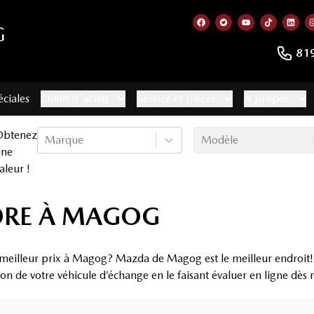
G
Lien vers notre page f
Lien vers notre co
Lien vers not
Lien vers
Lien
81
éciales
Outils d'achat
Service et pièces
À propos
Obtenez
Marque
Modèle
une
aleur !
DRE À MAGOG
 meilleur prix à Magog? Mazda de Magog est le meilleur endroit!
ion de votre véhicule d’échange en le faisant évaluer en ligne dès