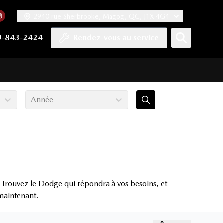
2940 rue Sherbrooke, Magog, QC, J1X 4G4
acebook
mpte Twitter
re chaîne YouTube
 notre compte Tiktok
 vers notre compte LinkedIn
Lien vers notre compte Instagram
9-843-2424
Rendez-vous au service
Année
 Trouvez le Dodge qui répondra à vos besoins, et
 maintenant.