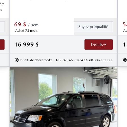
éra
le
69
$
5
/
sem
é
Soyez préqualifié
Achat 72 mois
Ac
16 999
$
1
Détails
Infiniti de Sherbrooke
- NIST0794A
- 2C4RDGBGXKR585323