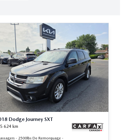
018 Dodge Journey SXT
5 624
km
Passagers - 2500lbs De Remorquage -