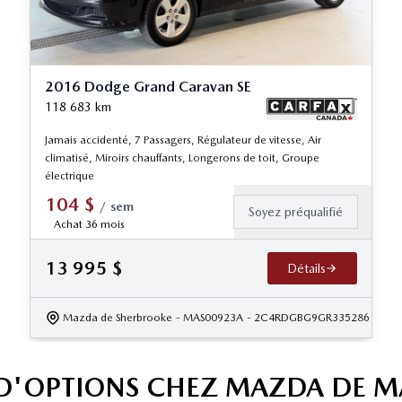
2016 Dodge Grand Caravan SE
118 683
km
Jamais accidenté, 7 Passagers, Régulateur de vitesse, Air
climatisé, Miroirs chauffants, Longerons de toit, Groupe
électrique
104
$
/
sem
Soyez préqualifié
Achat 36 mois
13 995
$
Détails
Mazda de Sherbrooke
- MAS00923A
- 2C4RDGBG9GR335286
 D'OPTIONS CHEZ MAZDA DE 