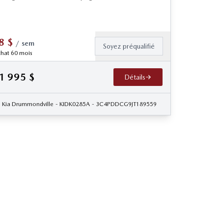
8
$
/
sem
Soyez préqualifié
hat 60 mois
1 995
$
Détails
Kia Drummondville
- KIDK0285A
- 3C4PDDCG9JT189559