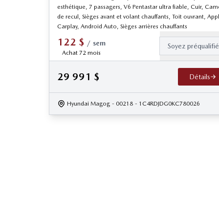
esthétique, 7 passagers, V6 Pentastar ultra fiable, Cuir, Cam
de recul, Sièges avant et volant chauffants, Toit ouvrant, App
Carplay, Android Auto, Sièges arrières chauffants
122
$
/
sem
Soyez préqualifi
Achat 72 mois
29 991
$
Détails
Hyundai Magog
- 00218
- 1C4RDJDG0KC780026