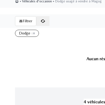
»
Véhicules d'occasion
»
Dodge usagé à vendre à Magog
Page d'accueil
Filtrer
Dodge
Aucun rés
4
véhicule