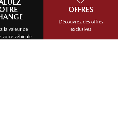
ALUEZ
OTRE
OFFRES
HANGE
Découvrez des offres
 la valeur de
exclusives
e votre véhicule
cas!
Évaluez mon échange!