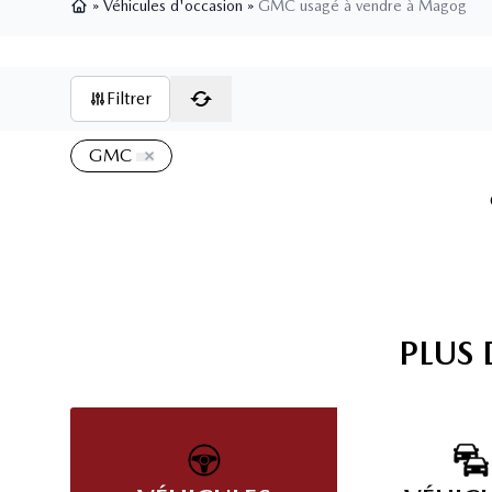
»
Véhicules d'occasion
»
GMC usagé à vendre à Magog
Page d'accueil
Filtrer
GMC
PLUS