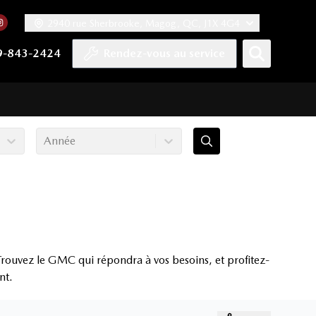
2940 rue Sherbrooke, Magog, QC, J1X 4G4
acebook
mpte Twitter
re chaîne YouTube
 notre compte Tiktok
 vers notre compte LinkedIn
Lien vers notre compte Instagram
9-843-2424
Rendez-vous au service
Année
rouvez le GMC qui répondra à vos besoins, et profitez-
nt.