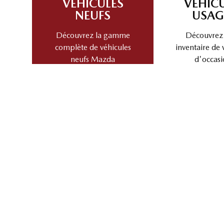
VÉHICULES
VÉHIC
NEUFS
USAG
Découvrez la gamme
Découvrez
complète de véhicules
inventaire de 
neufs Mazda
d'occasi
ÉCHANGEZ VOTRE VÉHICULE
Découvrez la valeur de reprise et les avantages de 
Choisir une marque
Cho