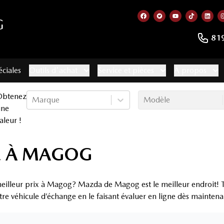
G
Lien vers notre page f
Lien vers notre co
Lien vers not
Lien vers
Lien
81
éciales
Outils d'achat
Service et pièces
À propos
Obtenez
Marque
Modèle
une
aleur !
E À MAGOG
eilleur prix à Magog? Mazda de Magog est le meilleur endroit! T
tre véhicule d’échange en le faisant évaluer en ligne dès maintena