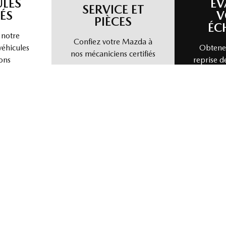
ULES
ÉV
SERVICE ET
ÉS
V
PIÈCES
ÉC
 notre
Confiez votre Mazda à
véhicules
Obtenez
nos mécaniciens certifiés
ons
reprise d
nous vendre votre véhicule directement. Simple, rapide et sans tra
isir un modèle
Choisir une année