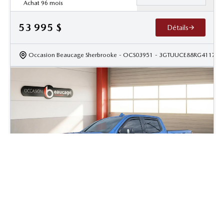
Achat 96 mois
53 995
$
Détails
Occasion Beaucage Sherbrooke
- OCS03951
- 3GTUUCE88RG411743