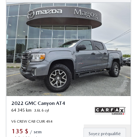
2022 GMC Canyon AT4
64 345
km
3.6L 6 cyl
V6 CREW CAB CUIR 4X4
135
$
/
sem
Soyez préqualifié