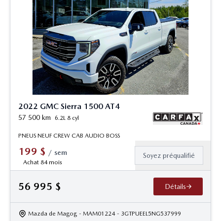
2022 GMC Sierra 1500 AT4
57 500
km
6.2L 8 cyl
PNEUS NEUF CREW CAB AUDIO BOSS
199
$
/
sem
Soyez préqualifié
Achat 84 mois
56 995
$
Détails
Mazda de Magog
- MAM01224
- 3GTPUEEL5NG537999