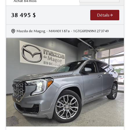
Achat 84 mois
38 495
$
Détails
Mazda de Magog
- MAM01187a
- 1GTG6FEN9N1273749