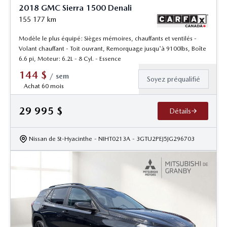
2018 GMC Sierra 1500 Denali
155 177
km
Modèle le plus équipé: Sièges mémoires, chauffants et ventilés -
Volant chauffant - Toit ouvrant, Remorquage jusqu'à 9100lbs, Boîte
6.6 pi, Moteur: 6.2L - 8 Cyl. - Essence
144
$
/
sem
Soyez préqualifié
Achat 60 mois
29 995
$
Détails
Nissan de St-Hyacinthe
- NIHT0213A
- 3GTU2PEJ5JG296703