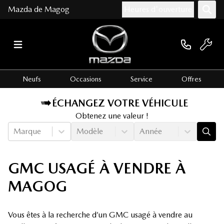
Mazda de Magog
Heures d'ouverture
Neufs
Occasions
Service
Offres
ÉCHANGEZ VOTRE VÉHICULE
Obtenez une valeur !
Marque
Modèle
Année
GMC USAGÉ À VENDRE À
MAGOG
Vous êtes à la recherche d’un GMC usagé à vendre au