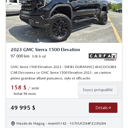
2023 GMC Sierra 1500 Elevation
97 000
km
3.0L 6 cyl
GMC Sierra 1500 Elevation 2023 – DIESEL DURAMAX | 4X4 | DOUBLE
CAB Découvrez ce GMC Sierra 1500 Elevation 2023 , un camion
pleine grandeur alliant puissance, style et efficacité.
158
$
/
sem
Soyez préqualifié
Achat 96 mois
49 995
$
Détails
Mazda de Magog
- mam01142
- 1GTVUCE84PZ230284