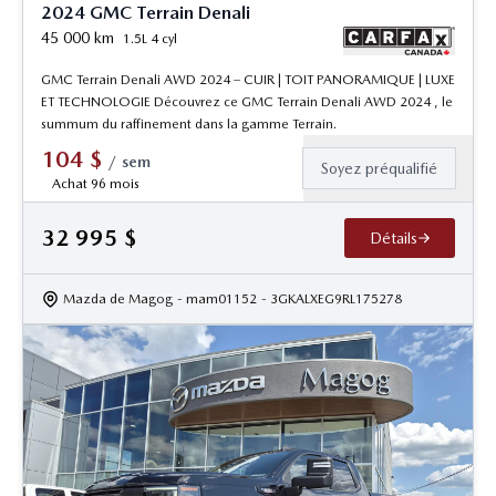
2024 GMC Terrain Denali
45 000
km
1.5L 4 cyl
GMC Terrain Denali AWD 2024 – CUIR | TOIT PANORAMIQUE | LUXE
ET TECHNOLOGIE Découvrez ce GMC Terrain Denali AWD 2024 , le
summum du raffinement dans la gamme Terrain.
104
$
/
sem
Soyez préqualifié
Achat 96 mois
32 995
$
Détails
Mazda de Magog
- mam01152
- 3GKALXEG9RL175278