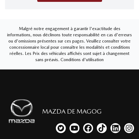
Malgré notre engagement à garantir l'exactitude des
informations, nous déclinons toute responsabilité en cas d'erreurs
ou d'omissions présentes sur ces pages. Veuillez consulter votre
concessionnaire local pour connaître les modalités et conditions
réelles. Les Prix des véhicules affichés sont sujet à changement
sans préavis.
Conditions d'utilisation
MAZDA DE MAGOG
Lien vers notre compte Twitter
Lien vers notre chaîne YouTub
Lien vers notre page fa
Lien vers notre c
Lien vers 
Lien