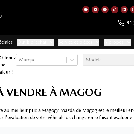
G
Lien vers notre page f
Lien vers notre co
Lien vers not
Lien vers
Lien
81
éciales
Outils d'achat
Service et pièces
À propos
Obtenez
Marque
Modèle
une
aleur !
À VENDRE À MAGOG
re au meilleur prix à Magog? Mazda de Magog est le meilleur end
ur l'évaluation de votre véhicule d’échange en le faisant évaluer 