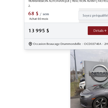
TRANSMISSION AUTOMATIQUE | TRACTION AVANT | MOTE
2.
68
$
/
sem
Soyez préqualifi
Achat 60 mois
13 995
$
Détails
Occasion Beaucage Drummondville
- OCD03746A
- 2