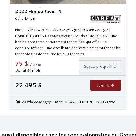
2022 Honda Civic LX
67 547
km
Honda Civic LX 2022 – AUTOMATIQUE | ÉCONOMIQUE |
FIABILITÉ HONDA Découvrez cette Honda Civic LX 2022 , une
berline compacte entièrement redessinée qui offre une
conduite raffinée, une excellente économie de carburant et les
technologies de sécurité les plus récentes.
79
$
/
sem
Soyez préqualifié
Achat 84 mois
22 495
$
Détails
Mazda de Magog
- mam01144
- 2HGFE2F20NH121888
s
aussi disponible
s
chez les concessionnaires
du Group