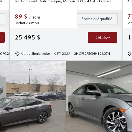
UR
Traction avant, Automatique, Moteur: 2.0L - 4 Cyl. - Essence
Au
89
$
7
/
sem
é
Soyez préqualifié
Achat 84 mois
Ac
25 495
$
1
Détails
HGFC2F63JH013767
Kia de Sherbrooke
- KIST1233A
- 2HGFE2F50NH128074