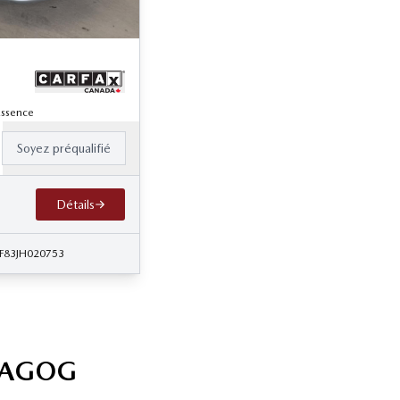
Essence
Soyez préqualifié
Détails
F83JH020753
MAGOG