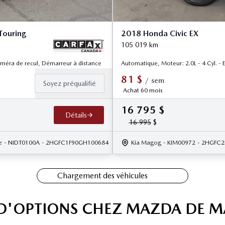
Touring
2018 Honda Civic EX
105 019
km
méra de recul, Démarreur à distance
Automatique, Moteur: 2.0L - 4 Cyl. - 
81
$
/
sem
Soyez préqualifié
Achat 60 mois
16 795
$
Détails
16 995
$
e
- NIDT0100A
- 2HGFC1F90GH100684
Kia Magog
- KIM00972
- 2HGFC2
Chargement des véhicules
 D'OPTIONS CHEZ MAZDA DE 