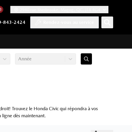
2940 rue Sherbrooke, Magog, QC, J1X 4G4
acebook
mpte Twitter
re chaîne YouTube
 notre compte Tiktok
 vers notre compte LinkedIn
Lien vers notre compte Instagram
9-843-2424
Rendez-vous au service
Année
roit! Trouvez le Honda Civic qui répondra à vos
en ligne dès maintenant.