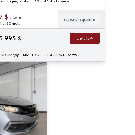
tomatique, Moteur: 2.0L - 4 Cyl. - Essence
7
$
/
sem
Soyez préqualifié
hat 60 mois
5 995
$
Détails
Kia Magog
- KIM01022
- 2HGFC2F57JH029994