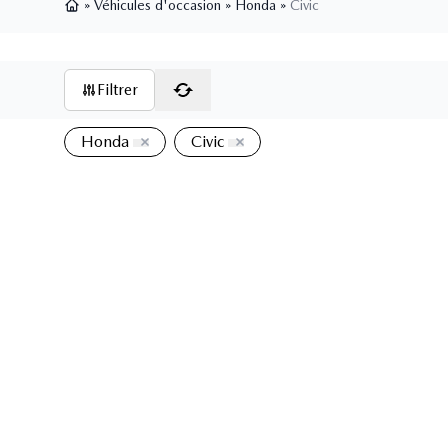
»
Véhicules d'occasion
»
Honda
»
Civic
Page d'accueil
Filtrer
Honda
Civic