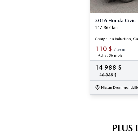
2016 Honda Civic 
147 867
km
Chargeur a induction, Ca
110
$
/
sem
Achat 36 mois
14 988
$
16 988
$
Nissan Drummondvill
PLUS