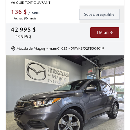
V6 CUIR TOIT OUVRANT
136
$
/
sem
Soyez préqualifié
Achat 96 mois
42 995
$
Détails
43 995
$
Mazda de Magog
- mam01035
- 5FPYK3F52PB504019