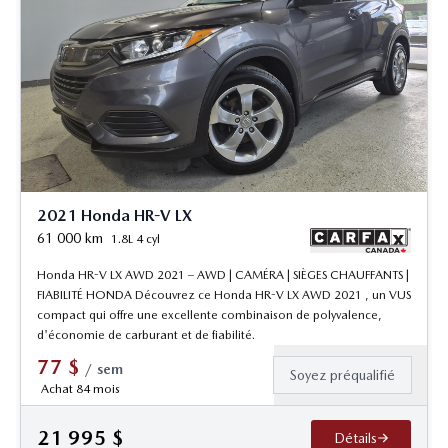
2021 Honda HR-V LX
61 000
km
1.8L 4 cyl
Honda HR-V LX AWD 2021 – AWD | CAMÉRA | SIÈGES CHAUFFANTS |
FIABILITÉ HONDA Découvrez ce Honda HR-V LX AWD 2021 , un VUS
compact qui offre une excellente combinaison de polyvalence,
d'économie de carburant et de fiabilité.
77
$
/
sem
Soyez préqualifié
Achat 84 mois
21 995
$
Détails