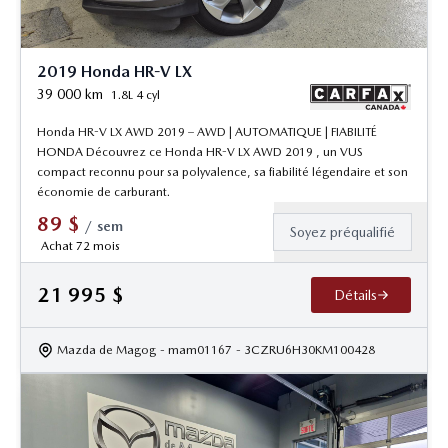
2019 Honda HR-V LX
39 000
km
1.8L 4 cyl
Honda HR-V LX AWD 2019 – AWD | AUTOMATIQUE | FIABILITÉ
HONDA Découvrez ce Honda HR-V LX AWD 2019 , un VUS
compact reconnu pour sa polyvalence, sa fiabilité légendaire et son
économie de carburant.
89
$
/
sem
Soyez préqualifié
Achat 72 mois
21 995
$
Détails
Mazda de Magog
- mam01167
- 3CZRU6H30KM100428