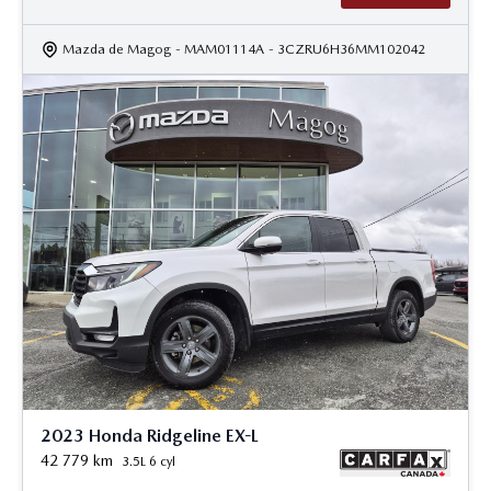
Mazda de Magog
- MAM01114A
- 3CZRU6H36MM102042
2023 Honda Ridgeline EX-L
42 779
km
3.5L 6 cyl