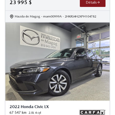
23 995
$
Détails
Mazda de Magog
- mam00999A
- 2HKRS4H2XPH104782
2022 Honda Civic LX
67 547
km
2.0L 4 cyl