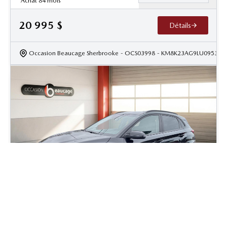
Achat 84 mois
20 995
$
Détails
Occasion Beaucage Sherbrooke
- OCS03998
- KM8K23AG9LU095358