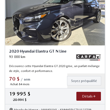
2020 Hyundai Elantra GT N Line
93 000
km
Découvrez cette Hyundai Elantra GT 2020 grise, un parfait mélange
de style, confort et performance.
70
$
/
sem
Soyez préqualifié
Achat 84 mois
19 995
$
Détails
20 994
$
Mazda de Magog
- MAM01041
- KMHH55LC7LU122709