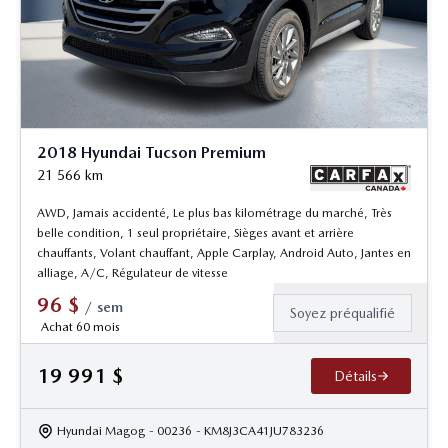
2018 Hyundai Tucson Premium
21 566
km
AWD, Jamais accidenté, Le plus bas kilométrage du marché, Très
belle condition, 1 seul propriétaire, Sièges avant et arrière
chauffants, Volant chauffant, Apple Carplay, Android Auto, Jantes en
alliage, A/C, Régulateur de vitesse
96
$
/
sem
Soyez préqualifié
Achat 60 mois
19 991
$
Détails
Hyundai Magog
- 00236
- KM8J3CA41JU783236