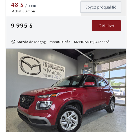
48
$
/
sem
Soyez préqualifié
Achat 60 mois
9 995
$
Détails
Mazda de Magog
- mam01076a
- KMHD84LF3JU477786