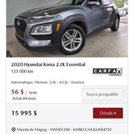
2020 Hyundai Kona 2.0L Essential
133 000
km
Automatique, Moteur: 2.0L - 4 Cyl. - Essence
56
$
/
sem
Soyez préqualifié
Achat 84 mois
15 995
$
Détails
Mazda de Magog
- MAM01208
- KM8K1CAA2LU584750