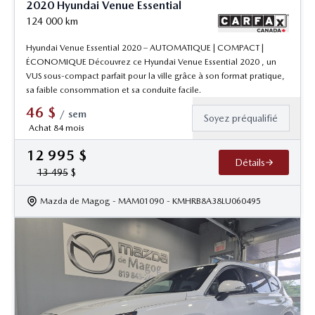
2020 Hyundai Venue Essential
124 000
km
Hyundai Venue Essential 2020 – AUTOMATIQUE | COMPACT |
ÉCONOMIQUE Découvrez ce Hyundai Venue Essential 2020 , un
VUS sous-compact parfait pour la ville grâce à son format pratique,
sa faible consommation et sa conduite facile.
46
$
/
sem
Soyez préqualifié
Achat 84 mois
12 995
$
Détails
13 495
$
Mazda de Magog
- MAM01090
- KMHRB8A38LU060495