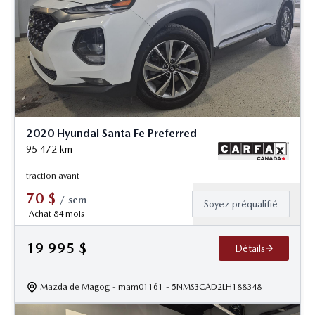
2020 Hyundai Santa Fe Preferred
95 472
km
traction avant
70
$
/
sem
Soyez préqualifié
Achat 84 mois
19 995
$
Détails
Mazda de Magog
- mam01161
- 5NMS3CAD2LH188348