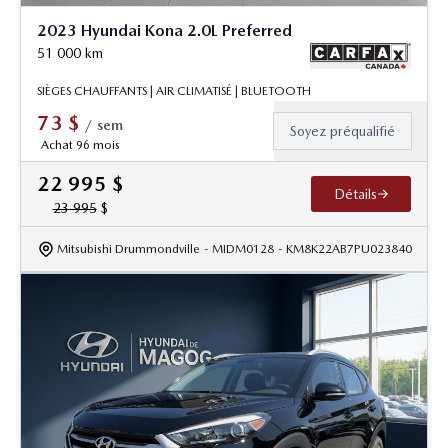
2023 Hyundai Kona 2.0L Preferred
51 000
km
SIÈGES CHAUFFANTS | AIR CLIMATISÉ | BLUETOOTH
73
$
/
sem
Soyez préqualifié
Achat 96 mois
22 995
$
Détails
23 995
$
Mitsubishi Drummondville
- MIDM0128
- KM8K22AB7PU023840