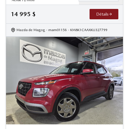
14 995
$
Détails
Mazda de Magog
- mam01156
- KM8K1CAAXKU327799