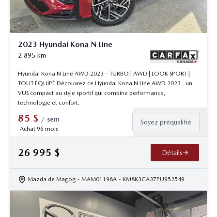
2023 Hyundai Kona N Line
2 895
km
Hyundai Kona N Line AWD 2023 – TURBO | AWD | LOOK SPORT |
TOUT ÉQUIPÉ Découvrez ce Hyundai Kona N Line AWD 2023 , un
VUS compact au style sportif qui combine performance,
technologie et confort.
85
$
/
sem
Soyez préqualifié
Achat 96 mois
26 995
$
Détails
Mazda de Magog
- MAM01198A
- KM8K3CA37PU952549