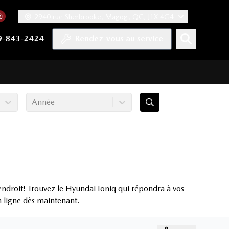
2940 rue Sherbrooke, Magog, QC, J1X 4G4
acebook
mpte Twitter
re chaîne YouTube
 notre compte Tiktok
 vers notre compte LinkedIn
Lien vers notre compte Instagram
9-843-2424
Rendez-vous au service
Année
ndroit! Trouvez le Hyundai Ioniq qui répondra à vos
en ligne dès maintenant.