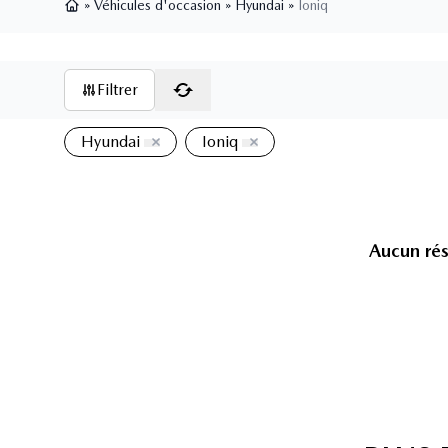
»
Véhicules d'occasion
»
Hyundai
»
Ioniq
Page d'accueil
Filtrer
Hyundai
Ioniq
Aucun rés