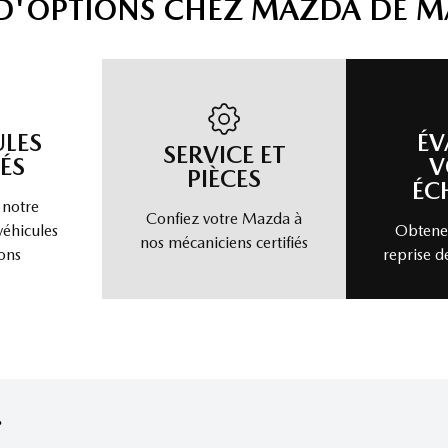
 D'OPTIONS CHEZ MAZDA DE 
ULES
ÉV
SERVICE ET
ÉS
V
PIÈCES
ÉC
 notre
Confiez votre Mazda à
véhicules
Obtenez
nos mécaniciens certifiés
ons
reprise d