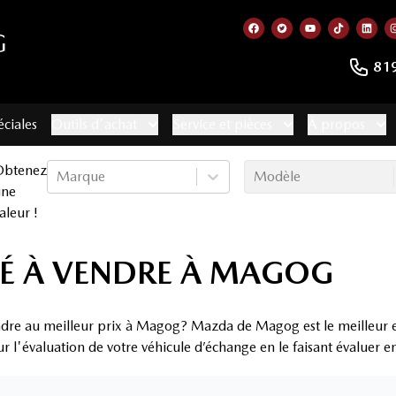
G
Lien vers notre page f
Lien vers notre co
Lien vers not
Lien vers
Lien
81
éciales
Outils d'achat
Service et pièces
À propos
Obtenez
Marque
Modèle
une
aleur !
É À VENDRE À MAGOG
ndre au meilleur prix à Magog? Mazda de Magog est le meilleur e
ur l'évaluation de votre véhicule d’échange en le faisant évaluer 