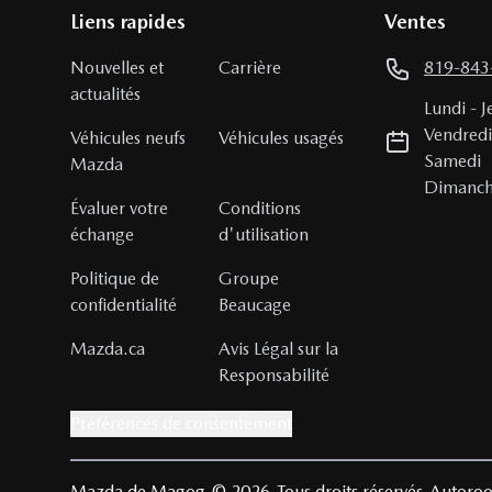
Liens rapides
Ventes
Nouvelles et
Carrière
819-843
actualités
Lundi
-
J
Vendred
Véhicules neufs
Véhicules usagés
Samedi
Mazda
Dimanc
Évaluer votre
Conditions
échange
d'utilisation
Politique de
Groupe
confidentialité
Beaucage
Mazda.ca
Avis Légal sur la
Responsabilité
Préférences de consentement
Mazda de Magog
© 2026
Tous droits réservés
Autoroo