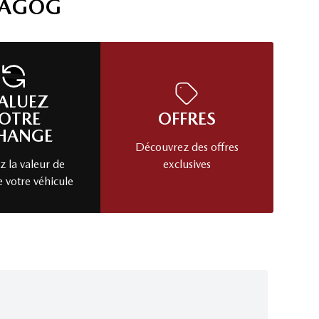
MAGOG
ALUEZ
OTRE
OFFRES
HANGE
Découvrez des offres
 la valeur de
exclusives
e votre véhicule