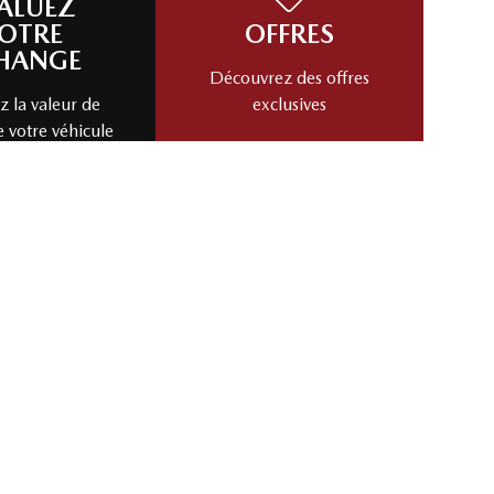
ALUEZ
OTRE
OFFRES
HANGE
Découvrez des offres
 la valeur de
exclusives
e votre véhicule
cas!
Évaluez mon échange!