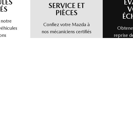
ULES
ÉV
SERVICE ET
ÉS
V
PIÈCES
ÉC
 notre
Confiez votre Mazda à
véhicules
Obtenez
nos mécaniciens certifiés
ons
reprise d
nous vendre votre véhicule directement. Simple, rapide et sans tra
isir un modèle
Choisir une année