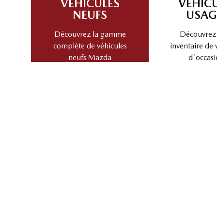
VÉHICULES
VÉHIC
NEUFS
USAG
Découvrez la gamme
Découvrez
complète de véhicules
inventaire de 
neufs Mazda
d'occasi
ÉCHANGEZ VOTRE VÉHICULE
Découvrez la valeur de reprise et les avantages de 
Choisir une marque
Cho