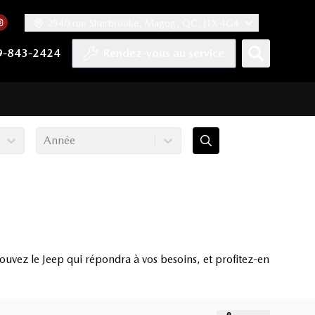
2940 rue Sherbrooke, Magog, QC, J1X 4G4
acebook
mpte Twitter
re chaîne YouTube
 notre compte Tiktok
 vers notre compte LinkedIn
Lien vers notre compte Instagram
9-843-2424
Rendez-vous au service
Année
uvez le Jeep qui répondra à vos besoins, et profitez-en