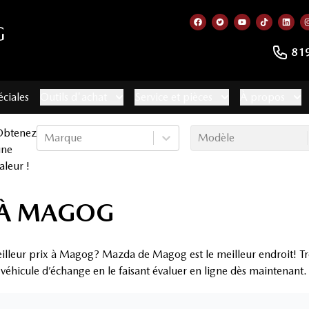
G
Lien vers notre page f
Lien vers notre co
Lien vers not
Lien vers
Lien
81
éciales
Outils d'achat
Service et pièces
À propos
Obtenez
Marque
Modèle
une
aleur !
E À MAGOG
eilleur prix à Magog? Mazda de Magog est le meilleur endroit! Tro
 véhicule d’échange en le faisant évaluer en ligne dès maintenant.