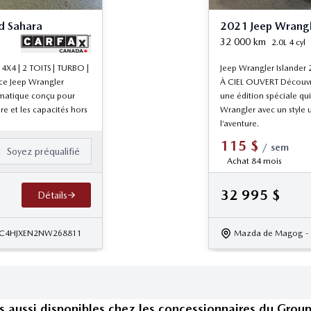
d Sahara
2021 Jeep Wrangl
32 000
km
2.0L 4 cyl
4X4 | 2 TOITS | TURBO |
Jeep Wrangler Islander 
e Jeep Wrangler
À CIEL OUVERT Découvre
ématique conçu pour
une édition spéciale qu
re et les capacités hors
Wrangler avec un style u
l’aventure.
115
$
/
sem
Soyez préqualifié
Achat 84 mois
32 995
$
Détails
1C4HJXEN2NW268811
Mazda de Magog
-
s
aussi disponible
s
chez les concessionnaires
du Grou