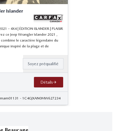
er Islander
2021 – 4X4 | ÉDITION ISLANDER | PLAISIR
z ce Jeep Wrangler Islander 2021 ,
i combine le caractère légendaire du
nique inspiré de la plage et de
Soyez préqualifié
Détails
 mam01131
- 1C4GJXAN0MW627234
pe Beaucage