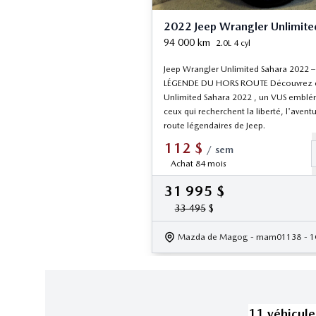
2022 Jeep Wrangler Unlimite
94 000
km
2.0L 4 cyl
Jeep Wrangler Unlimited Sahara 2022 – 
LÉGENDE DU HORS ROUTE Découvrez c
Unlimited Sahara 2022 , un VUS embl
ceux qui recherchent la liberté, l'aventu
route légendaires de Jeep.
112
$
/
sem
Achat 84 mois
31 995
$
33 495
$
Mazda de Magog
- mam01138
- 
11
véhicule