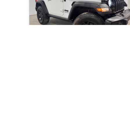
2021 Jeep Wrangler Sport
70 980
km
Automatique, Moteur: 3.6L - 6 Cyl. - Essence
105
$
/
sem
Soyez préqualifi
Achat 84 mois
29 995
$
Détails
31 995
$
Kia Magog
- KIM00773A
- 1C4GJXAG8MW807806