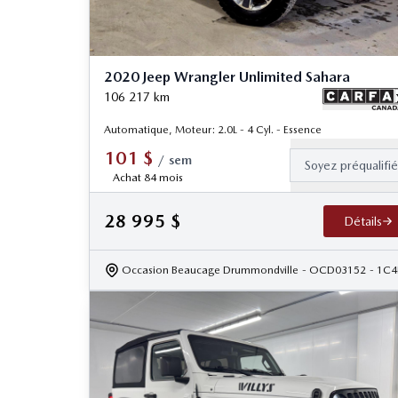
2020 Jeep Wrangler Unlimited Sahara
106 217
km
Automatique, Moteur: 2.0L - 4 Cyl. - Essence
101
$
/
sem
Soyez préqualifi
Achat 84 mois
28 995
$
Détails
Occasion Beaucage Drummondville
- OCD03152
- 1C