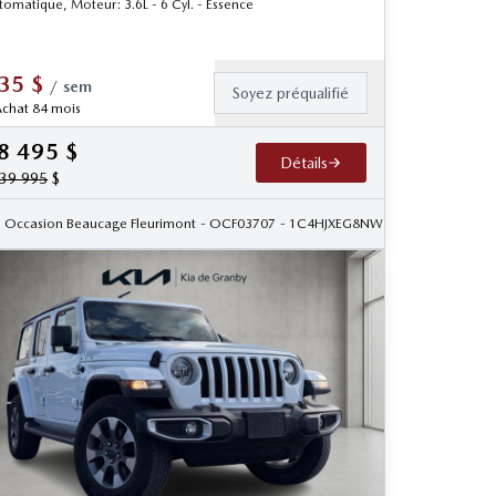
tomatique, Moteur: 3.6L - 6 Cyl. - Essence
35
$
/
sem
Soyez préqualifié
chat 84 mois
8 495
$
Détails
39 995
$
6
Occasion Beaucage Fleurimont
- OCF03707
- 1C4HJXEG8NW199642