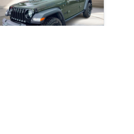
23 Jeep Wrangler Willys
 681
km
W, 4X4, Moteur 3.6L
29
$
/
sem
Soyez préqualifié
chat 96 mois
0 995
$
Détails
41 995
$
78
Occasion Beaucage Fleurimont
- OCF03597
- 1C4HJXDG1PW560858