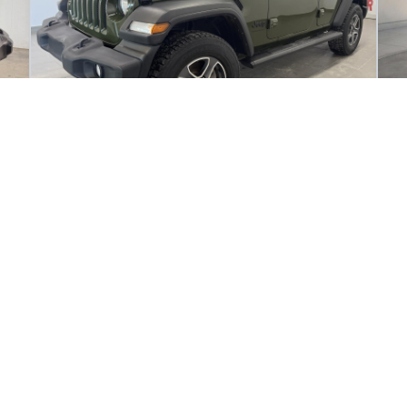
2023 Jeep Wrangler Sport S
20
46 270
km
33
Automatique, Moteur: 3.6L - 6 Cyl. - Essence
WO
123
$
1
/
sem
é
Soyez préqualifié
Achat 96 mois
A
4
38 995
$
Détails
Occasion Beaucage Sherbrooke
- OCS03596
- 1C4HJXDG5PW5596