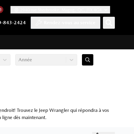
2940 rue Sherbrooke, Magog, QC, J1X 4G4
acebook
mpte Twitter
re chaîne YouTube
 notre compte Tiktok
 vers notre compte LinkedIn
Lien vers notre compte Instagram
9-843-2424
Rendez-vous au service
Année
endroit! Trouvez le Jeep Wrangler qui répondra à vos
en ligne dès maintenant.