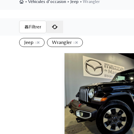
»
Véhicules d'occasion
»
Jeep
»
Wrangler
Page d'accueil
Filtrer
Jeep
Wrangler