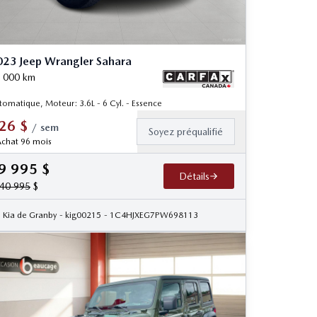
23 Jeep Wrangler Sahara
 000
km
tomatique, Moteur: 3.6L - 6 Cyl. - Essence
26
$
/
sem
Soyez préqualifié
chat 96 mois
9 995
$
Détails
40 995
$
2
Kia de Granby
- kig00215
- 1C4HJXEG7PW698113