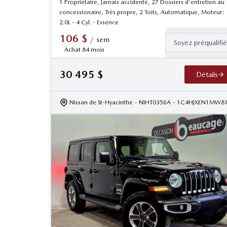
1 Propriétaire, Jamais accidenté, 27 Dossiers d'entretien au
concessionaire, Très propre, 2 Toits, Automatique, Moteur:
2.0L - 4 Cyl. - Essence
106
$
/
sem
Soyez préqualifi
Achat 84 mois
30 495
$
Détails
Nissan de St-Hyacinthe
- NIHT0356A
- 1C4HJXEN1MW8