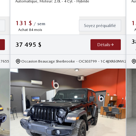
Automatique, Moteur: 2.0L - 4 Cyl. - Hybride
Au
131
$
1
/
sem
é
Soyez préqualifié
Achat 84 mois
A
3
37 495
$
Détails
17655
Occasion Beaucage Sherbrooke
- OCS03799
- 1C4JJXR60NW21805