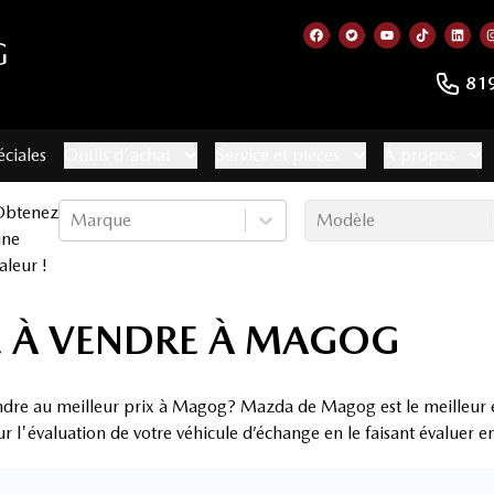
G
Lien vers notre page f
Lien vers notre co
Lien vers not
Lien vers
Lien
81
éciales
Outils d'achat
Service et pièces
À propos
Obtenez
Marque
Modèle
une
aleur !
É À VENDRE À MAGOG
endre au meilleur prix à Magog? Mazda de Magog est le meilleur 
ur l'évaluation de votre véhicule d’échange en le faisant évaluer 