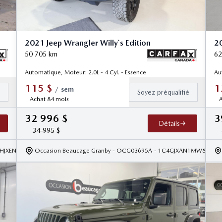
2021 Jeep Wrangler Willy`s Edition
20
50 705
km
62
Automatique, Moteur: 2.0L - 4 Cyl. - Essence
Au
115
$
1
/
sem
é
Soyez préqualifié
Achat 84 mois
A
32 996
$
3
Détails
34 995
$
4HJXEN2LW172223
Occasion Beaucage Granby
- OCG03695A
- 1C4GJXAN1MW83133