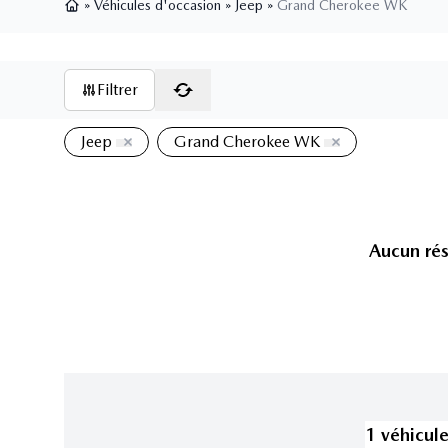
»
Véhicules d'occasion
»
Jeep
»
Grand Cherokee WK
Page d'accueil
Filtrer
Jeep
Grand Cherokee WK
Aucun rés
1
véhicul