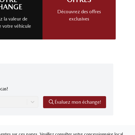
HANGE
Découvrez des offres
 la valeur de
exclusives
e votre véhicule
cas!
Évaluez mon échange!
entes sur ces pages. Veuillez consulter votre concessionnaire local