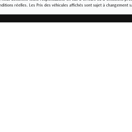
ditions réelles. Les Prix des véhicules affichés sont sujet à changement s
Service et pièces
-2424
819-843-2424
eudi
9:00
-
19:00
Lundi
-
Vendredi
8:00
i
9:00
-
17:00
Samedi
-
Dimanche
10:00
-
16:00