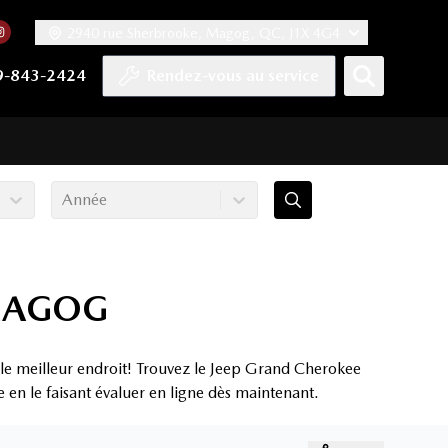
2940 rue Sherbrooke, Magog, QC, J1X 4G4
acebook
mpte Twitter
re chaîne YouTube
 notre compte Tiktok
 vers notre compte LinkedIn
Lien vers notre compte Instagram
9-843-2424
Rendez-vous au service
Année
 MAGOG
e meilleur endroit! Trouvez le Jeep Grand Cherokee
 en le faisant évaluer en ligne dès maintenant.