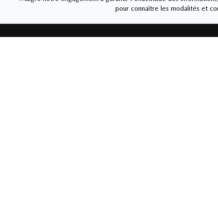
pour connaître les modalités et con
MAZDA DE MAGOG
Liens rapides
Ventes
Nouvelles et
Carrière
819-843
actualités
Lundi
-
J
Vendred
Véhicules neufs
Véhicules usagés
Samedi
Mazda