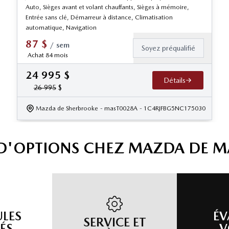
Auto, Sièges avant et volant chauffants, Sièges à mémoire,
Entrée sans clé, Démarreur à distance, Climatisation
automatique, Navigation
87
$
/
sem
Soyez préqualifié
Achat 84 mois
24 995
$
Détails
26 995
$
Mazda de Sherbrooke
- masT0028A
- 1C4RJFBG5NC175030
 D'OPTIONS CHEZ MAZDA DE 
ULES
ÉV
SERVICE ET
ÉS
V