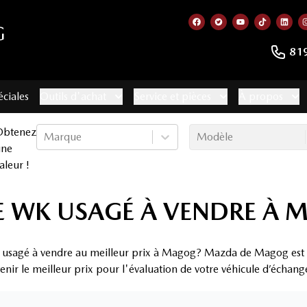
G
Lien vers notre page f
Lien vers notre co
Lien vers not
Lien vers
Lien
81
éciales
Outils d'achat
Service et pièces
À propos
Obtenez
Marque
Modèle
une
aleur !
E WK USAGÉ À VENDRE À
 usagé à vendre au meilleur prix à Magog? Mazda de Magog est l
ir le meilleur prix pour l'évaluation de votre véhicule d’échange