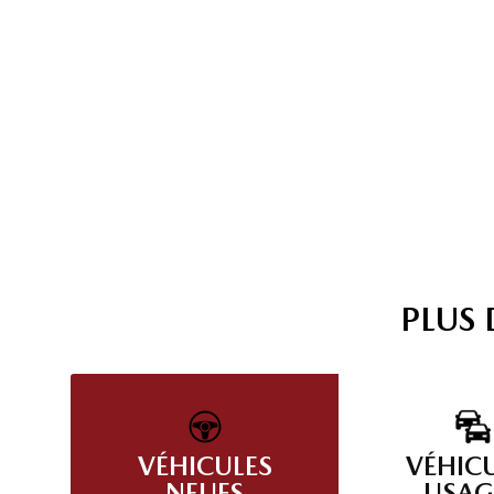
PLUS
VÉHICULES
VÉHIC
NEUFS
USAG