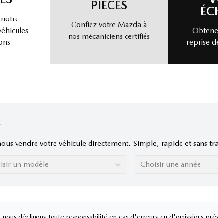
PIÈCES
ÉC
 notre
Confiez votre Mazda à
véhicules
Obtenez
nos mécaniciens certifiés
ons
reprise d
nous vendre votre véhicule directement. Simple, rapide et sans tra
isir un modèle
Choisir une année
nous déclinons toute responsabilité en cas d'erreurs ou d'omissions prés