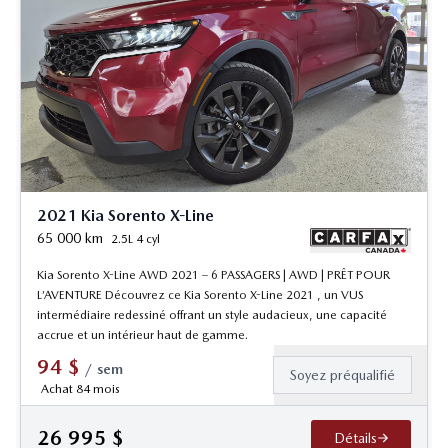
2021 Kia Sorento X-Line
65 000
km
2.5L 4 cyl
Kia Sorento X-Line AWD 2021 – 6 PASSAGERS | AWD | PRÊT POUR
L’AVENTURE Découvrez ce Kia Sorento X-Line 2021 , un VUS
intermédiaire redessiné offrant un style audacieux, une capacité
accrue et un intérieur haut de gamme.
94
$
/
sem
Soyez préqualifié
Achat 84 mois
26 995
$
Détails