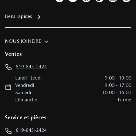
Lien vers notre compte Twitter
Lien vers notre chaîne YouTub
Lien vers notre page fa
Lien vers notre c
Lien vers 
Lien
Liens rapides
NOUS JOINDRE
Ventes
819-843-2424
Lundi
-
Jeudi
9:00
-
19:00
Vendredi
9:00
-
17:00
Samedi
10:00
-
16:00
Dimanche
Fermé
Service et pièces
819-843-2424